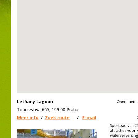
Letňany Lagoon
Zwemmen - 
Topolevova 665, 199 00 Praha
Meer info
/
Zoek route
/
E-mail
Sportbad van 25
attracties voor 
waterverversin