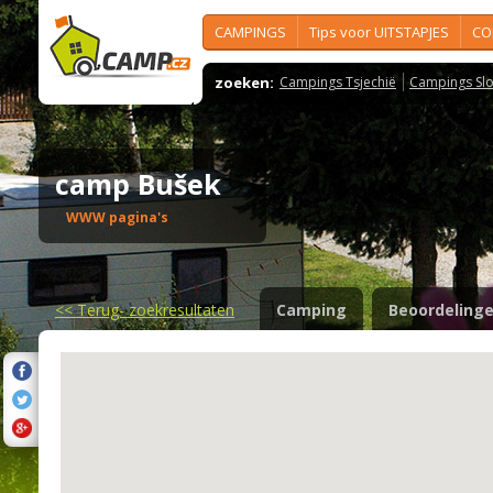
CAMPINGS
Tips voor UITSTAPJES
CO
zoeken:
Campings Tsjechië
Campings Slo
camp Bušek
WWW pagina's
<<
Terug- zoekresultaten
Camping
Beoordeling