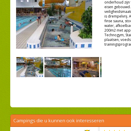
onderhoud zijn
eisen gebouwd.
veiligheidsmaat
is drempelvrij. 
finse sauna, st
water, afkoelba
200m2 met appa
Technogym, Sta
plaatsen, voeds
trainingsprogr
Campings die u kunnen ook interesseren