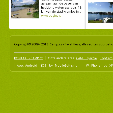
gelegen aan de oever van
het Lipno waterreservoir, 18
km van de stad Krumlov in...
www pagina's
Copyright© 2009 - 2018 Camp.cz - Pavel Hess, alle rechten voorbeh
KONTAKT - CAMP.cz
Onze andere sites:
CAMP Tsjechië
TopCam
App:
Android
iOS
by
MobileSoft s.r.o
WinPhone
by
XP