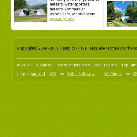
fietsers, watersporters,
fietsers, klimmers en
wandelaars. w hond neem ...
www pagina's
Copyright© 2009 - 2018 Camp.cz - Pavel Hess, alle rechten voorbeh
KONTAKT - CAMP.cz
Onze andere sites:
CAMP Tsjechië
TopCam
App:
Android
iOS
by
MobileSoft s.r.o
WinPhone
by
XP