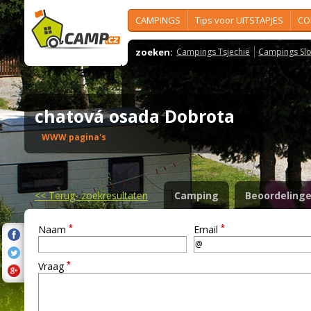
CAMPINGS
Tips voor UITSTAPJES
CO
zoeken:
Campings Tsjechië
Campings Slo
chatová osada Dobrota
WWW pagina's
<<
Terug- zoekresultaten
Camping
Beoordeling
*
*
Naam
Email
*
Vraag