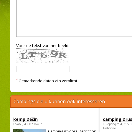
Voer de tekst van het beeld:
*
Gemarkende daten zijn verplicht
Campings die u kunnen ook interesseren
kemp Děčín
camping Dru
Polabí , 40502 Děčín
K Reporyjim 4, 155 0
Trebonice
Camping is vooral gericht op