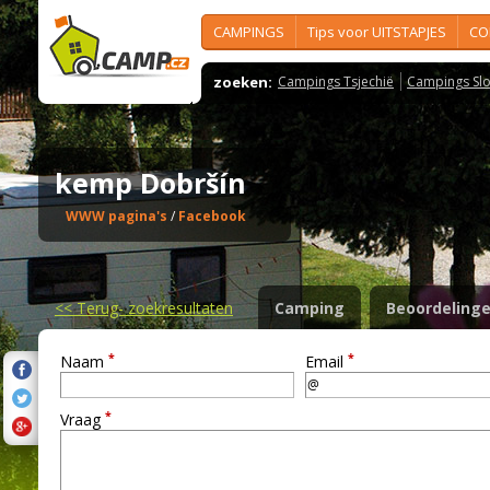
CAMPINGS
Tips voor UITSTAPJES
CO
zoeken:
Campings Tsjechië
Campings Slo
kemp Dobršín
WWW pagina's
/
Facebook
<<
Terug- zoekresultaten
Camping
Beoordeling
*
*
Naam
Email
*
Vraag