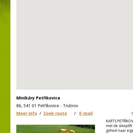
Minikáry Petřikovice
86, 541 01 Petříkovice - Trutnov
Meer info
/
Zoek route
/
E-mail
KARTS PETŘÍKOV
met de sleeplift
geheel naar ei