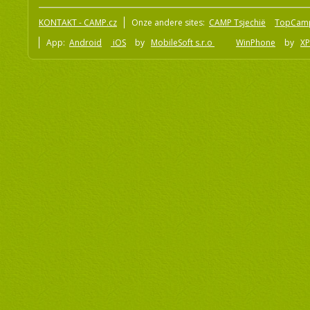
KONTAKT - CAMP.cz
Onze andere sites:
CAMP Tsjechië
TopCam
App:
Android
iOS
by
MobileSoft s.r.o
WinPhone
by
XP