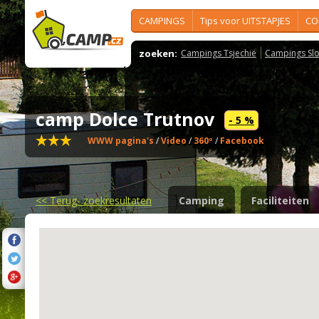
CAMPINGS
Tips voor UITSTAPJES
CO
zoeken:
Campings Tsjechië
Campings Slo
camp Dolce Trutnov
- 5 %
WWW pagina's
/
Video
/
360º
/
Facebook
<<
Terug- zoekresultaten
Camping
Faciliteiten