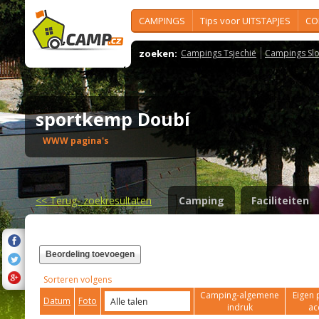
CAMPINGS
Tips voor UITSTAPJES
CO
zoeken:
Campings Tsjechië
Campings Slo
sportkemp Doubí
WWW pagina's
<<
Terug- zoekresultaten
Camping
Faciliteiten
Beordeling toevoegen
Sorteren volgens
Camping-algemene
Eigen 
Datum
Foto
indruk
ac