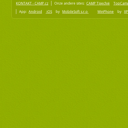
KONTAKT - CAMP.cz
Onze andere sites:
CAMP Tsjechië
TopCam
App:
Android
iOS
by
MobileSoft s.r.o
WinPhone
by
XP