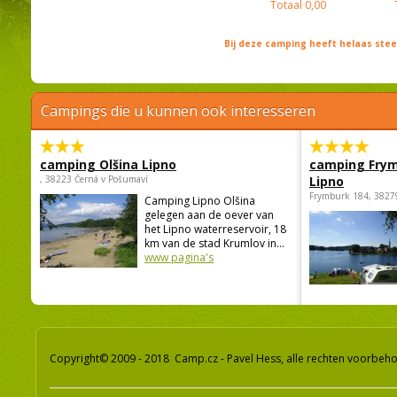
Totaal
0,00
Bij deze camping heeft helaas st
Campings die u kunnen ook interesseren
camping Olšina Lipno
camping Fry
, 38223 Černá v Pošumaví
Lipno
Frymburk 184, 3827
Camping Lipno Olšina
gelegen aan de oever van
het Lipno waterreservoir, 18
km van de stad Krumlov in...
www pagina's
Copyright© 2009 - 2018 Camp.cz - Pavel Hess, alle rechten voorbeh