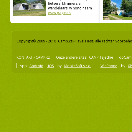
fietsers, klimmers en
wandelaars. w hond neem ...
www pagina's
Copyright© 2009 - 2018 Camp.cz - Pavel Hess, alle rechten voorbeh
KONTAKT - CAMP.cz
Onze andere sites:
CAMP Tsjechië
TopCam
App:
Android
iOS
by
MobileSoft s.r.o
WinPhone
by
XP