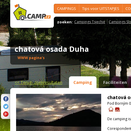
CAMPINGS
Tips voor UITSTAPJES
CO
zoeken:
Campings Tsjechië
Campings Slo
chatová osada Duha
WWW pagina's
<<
Terug- zoekresultaten
Camping
Faciliteiten
chatová o
Pod Borným 0 
De camping i
Corespondenti