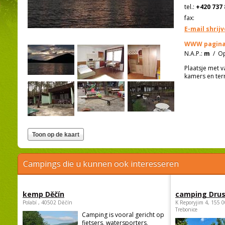
tel.:
+420 737 
fax:
E-mail shrij
WWW pagina
N.A.P.:
m
/
Op
Plaatsje met v
kamers en ter
Campings die u kunnen ook interesseren
kemp Děčín
camping Dru
Polabí , 40502 Děčín
K Reporyjim 4, 155 0
Trebonice
Camping is vooral gericht op
fietsers, watersporters,