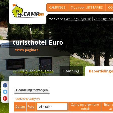
CAMPINGS
Tips voor UITSTAPJES
CO
zoeken:
Campings Tsjechië
Campings Slo
turisthotel Euro
WWW pagina's
<<
Terug- zoekresultaten
Camping
Beoordeling
Beordeling toevoegen
Sorteren volgens
Camping-algemene
Eigen 
Datum
Foto
indruk
ac