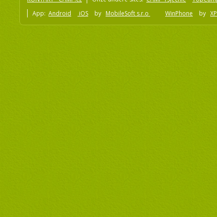
App:
Android
iOS
by
MobileSoft s.r.o
WinPhone
by
XP