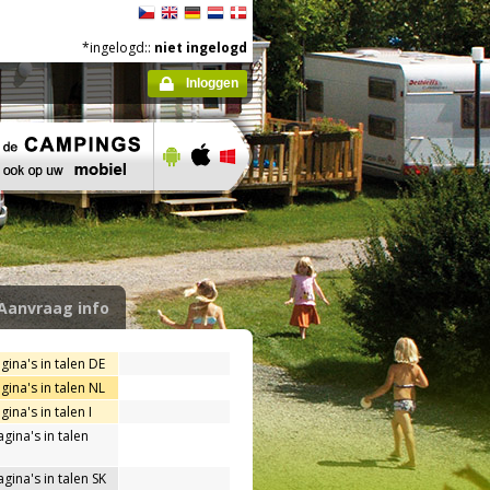
*ingelogd::
niet ingelogd
Inloggen
Aanvraag info
gina's in talen DE
gina's in talen NL
ina's in talen I
gina's in talen
gina's in talen SK