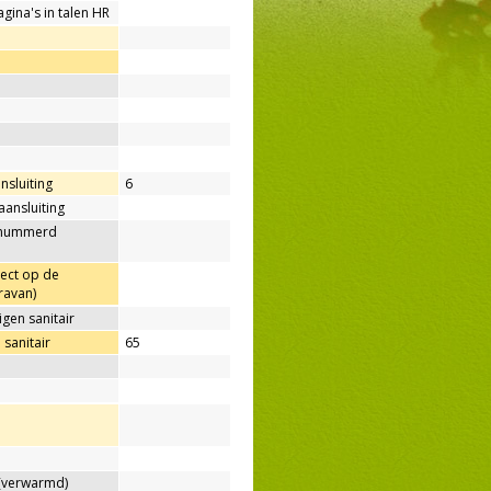
agina's in talen HR
nsluiting
6
aansluiting
enummerd
rect op de
ravan)
gen sanitair
sanitair
65
verwarmd)