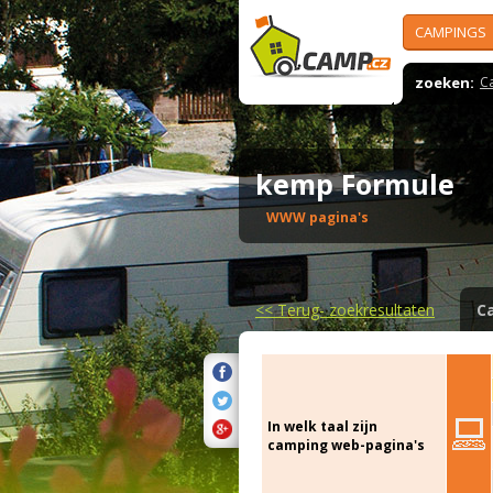
CAMPINGS
zoeken:
C
kemp Formule
WWW pagina's
<<
Terug- zoekresultaten
C
In welk taal zijn
camping web-pagina's