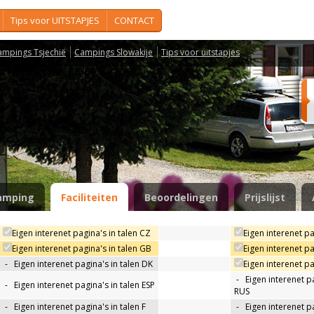
Tips voor UITSTAPJES
CONTACT
ampings Tsjechië
Campings Slowakije
Tips voor uitstapjes
amping
Faciliteiten
Beoordelingen
Prijslijst
Eigen interenet pagina's in talen CZ
Eigen interenet pa
Eigen interenet pagina's in talen GB
Eigen interenet pa
-
Eigen interenet pagina's in talen DK
Eigen interenet pag
-
Eigen interenet pa
-
Eigen interenet pagina's in talen ESP
RUS
-
Eigen interenet pagina's in talen F
-
Eigen interenet pa