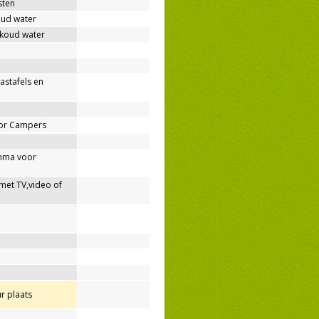
sten
oud water
 koud water
wastafels en
oor Campers
mma voor
met TV,video of
r plaats