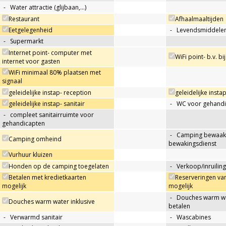
-
Water attractie (glijbaan,…)
Restaurant
Afhaalmaaltijden
Eetgelegenheid
-
Levendsmiddelen
-
Supermarkt
Internet point- computer met
WiFi point- b.v. bi
internet voor gasten
WiFi minimaal 80% plaatsen met
signaal
geleidelijke instap- reception
geleidelijke insta
geleidelijke instap- sanitair
-
WC voor gehandi
-
compleet sanitairruimte voor
gehandicapten
-
Camping bewaakt
Camping omheind
bewakingsdienst
Vurhuur kluizen
Honden op de camping toegelaten
-
Verkoop/inruiling
Betalen met kredietkaarten
Reserveringen va
mogelijk
mogelijk
-
Douches warm wat
Douches warm water inklusive
betalen
-
Verwarmd sanitair
-
Wascabines