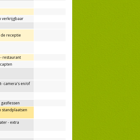
 verkrijgbaar
j de receptie
p- restaurant
capten
- camera's en/of
 gasflessen
n standplaatsen
er - extra