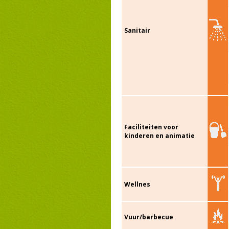
Sanitair
Faciliteiten voor
kinderen en animatie
Wellnes
Vuur/barbecue