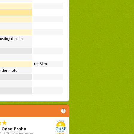
usting (ballen,
tot 5km
nder motor
 Oase Praha
5241 Zlatníky-Hodkovice,