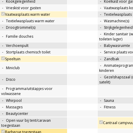
-
Kookgelegenheid
-
Koelkast voor ga
-
Vrieskist voor gasten
-
Vaatwasplaats k
Vaatwasplaats warm water
-
Textielwasplaats
-
Textielwasplaats warm water
-
Wasmachine(s)
-
Droogtrommel(s)
-
Strijkgelegenheid
-
Kinder sanitair (
-
Familie douches
toileten lager)
-
Verchoenpult
-
Babywasruimte
-
Stortplaats chemisch toilet
-
Service plaats v
Speeltuin
-
Zandbak
-
Animatieprogra
-
Miniclub
kinderen
-
Gezelshapszaal (
-
Disco
satelit)
-
Programma/uitstapjes voor
volwassene
-
Whirpool
-
Sauna
-
Massages
-
Fitness
-
Beautycenter
-
Open vuur bij tent/caravan
Cantraal campvuu
toegestaan
Barbecue toegestaan