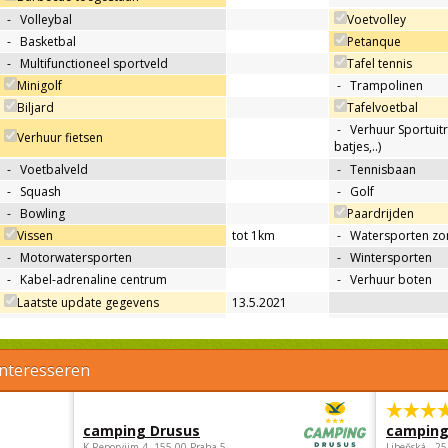
-
Volleybal
Voetvolley
-
Basketbal
Petanque
-
Multifunctioneel sportveld
Tafel tennis
Minigolf
-
Trampolinen
Biljard
Tafelvoetbal
-
Verhuur Sportuitr
Verhuur fietsen
batjes,..)
-
Voetbalveld
-
Tennisbaan
-
Squash
-
Golf
-
Bowling
Paardrijden
Vissen
tot 1km
-
Watersporten zo
-
Motorwatersporten
-
Wintersporten
-
Kabel-adrenaline centrum
-
Verhuur boten
Laatste update gegevens
13.5.2021
interesseren
camping Drusus
camping
K Reporyjim 4, 155 00 Praha 5 -
Libeňská , 2