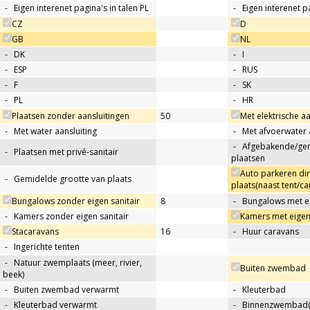
-
Eigen interenet pagina's in talen PL
-
Eigen interenet p
CZ
D
GB
NL
-
DK
-
I
-
ESP
-
RUS
-
F
-
SK
-
PL
-
HR
Plaatsen zonder aansluitingen
50
Met elektrische aa
-
Met water aansluiting
-
Met afvoerwater 
-
Afgebakende/g
-
Plaatsen met privé-sanitair
plaatsen
Auto parkeren di
-
Gemidelde grootte van plaats
plaats(naast tent/ca
Bungalows zonder eigen sanitair
8
-
Bungalows met ei
-
Kamers zonder eigen sanitair
Kamers met eigen 
Stacaravans
16
-
Huur caravans
-
Ingerichte tenten
-
Natuur zwemplaats (meer, rivier,
Buiten zwembad
beek)
-
Buiten zwembad verwarmt
-
Kleuterbad
-
Kleuterbad verwarmt
-
Binnenzwembad(