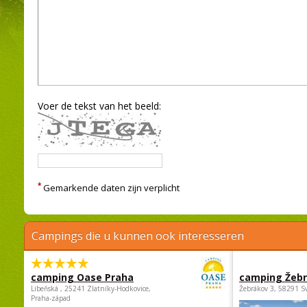
Voer de tekst van het beeld:
*
Gemarkende daten zijn verplicht
Campings die u kunnen ook interesseren
camping Oase Praha
camping Žeb
Libeňská , 25241 Zlatníky-Hodkovice,
Žebrákov 3, 58291 S
Praha-západ