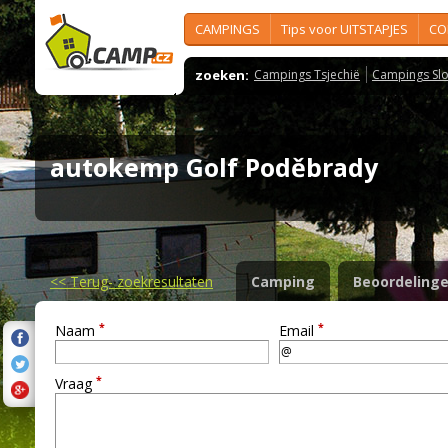
CAMPINGS
Tips voor UITSTAPJES
CO
zoeken:
Campings Tsjechië
Campings Slo
autokemp Golf Poděbrady
<<
Terug- zoekresultaten
Camping
Beoordeling
*
*
Naam
Email
*
Vraag