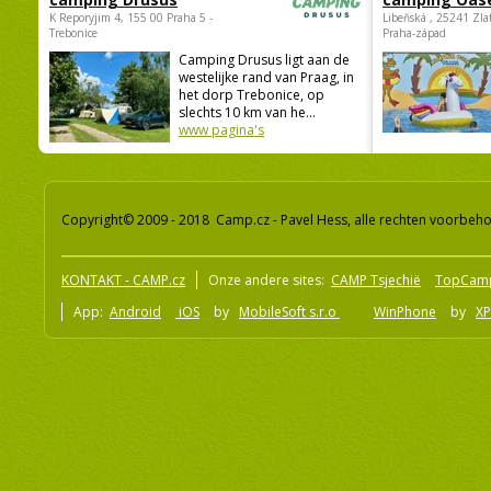
K Reporyjim 4, 155 00 Praha 5 -
Libeňská , 25241 Zla
Trebonice
Praha-západ
Camping Drusus ligt aan de
westelijke rand van Praag, in
het dorp Trebonice, op
slechts 10 km van he...
www pagina's
Copyright© 2009 - 2018 Camp.cz - Pavel Hess, alle rechten voorbeh
KONTAKT - CAMP.cz
Onze andere sites:
CAMP Tsjechië
TopCam
App:
Android
iOS
by
MobileSoft s.r.o
WinPhone
by
XP