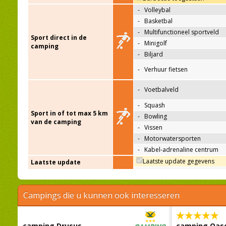
-
Volleybal
-
Basketbal
-
Multifunctioneel sportveld
Sport direct in de
-
Minigolf
camping
-
Biljard
-
Verhuur fietsen
-
Voetbalveld
-
Squash
Sport in of tot max 5 km
-
Bowling
van de camping
-
Vissen
-
Motorwatersporten
-
Kabel-adrenaline centrum
Laatste update gegevens
Laatste update
Campings die u kunnen ook interesseren
camping Drusus
camping Oas