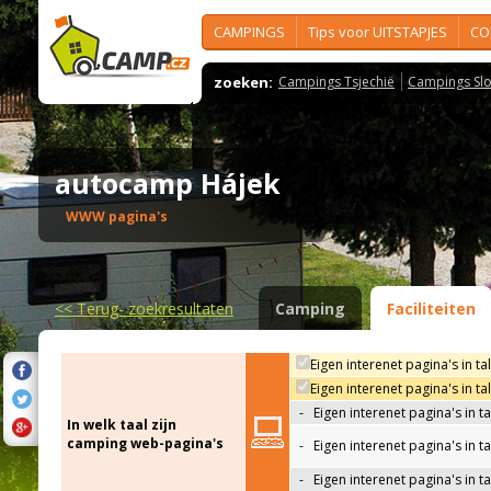
CAMPINGS
Tips voor UITSTAPJES
CO
zoeken:
Campings Tsjechië
Campings Slo
autocamp Hájek
WWW pagina's
<<
Terug- zoekresultaten
Camping
Faciliteiten
Eigen interenet pagina's in ta
Eigen interenet pagina's in t
-
Eigen interenet pagina's in t
In welk taal zijn
camping web-pagina's
-
Eigen interenet pagina's in t
-
Eigen interenet pagina's in ta