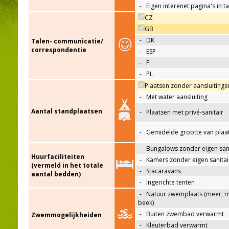
-
Eigen interenet pagina's in t
CZ
GB
-
DK
Talen- communicatie/
correspondentie
-
ESP
-
F
-
PL
Plaatsen zonder aansluitinge
-
Met water aansluiting
Aantal standplaatsen
-
Plaatsen met privé-sanitair
-
Gemidelde grootte van plaa
-
Bungalows zonder eigen sani
Huurfaciliteiten
-
Kamers zonder eigen sanitai
(vermeld in het totale
-
Stacaravans
aantal bedden)
-
Ingerichte tenten
-
Natuur zwemplaats (meer, riv
beek)
-
Buiten zwembad verwarmt
Zwemmogelijkheiden
-
Kleuterbad verwarmt