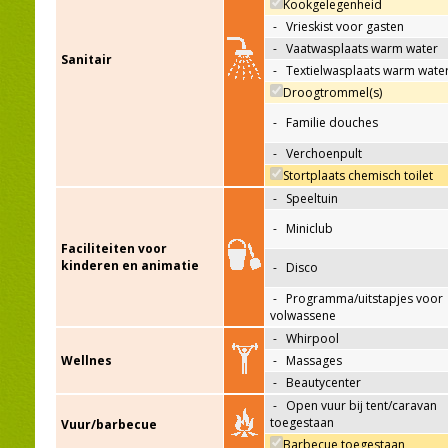
Kookgelegenheid
-
Vrieskist voor gasten
-
Vaatwasplaats warm water
Sanitair
-
Textielwasplaats warm wate
Droogtrommel(s)
-
Familie douches
-
Verchoenpult
Stortplaats chemisch toilet
-
Speeltuin
-
Miniclub
Faciliteiten voor
kinderen en animatie
-
Disco
-
Programma/uitstapjes voor
volwassene
-
Whirpool
Wellnes
-
Massages
-
Beautycenter
-
Open vuur bij tent/caravan
toegestaan
Vuur/barbecue
Barbecue toegestaan