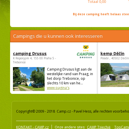
Totaal
0,00
Bij deze camping heeft helaas st
Campings die u kunnen ook interesseren
camping Drusus
kemp Děčín
K Reporyjim 4, 155 00 Praha 5 -
Polabí , 40502 Děčín
Trebonice
Camping Drusus ligt aan de
westelijke rand van Praag, in
het dorp Trebonice, op
slechts 10 km van he...
www pagina's
Copyright© 2009 - 2018 Camp.cz - Pavel Hess, alle rechten voorbeh
KONTAKT - CAMP.cz
Onze andere sites:
CAMP Tsjechië
TopCam