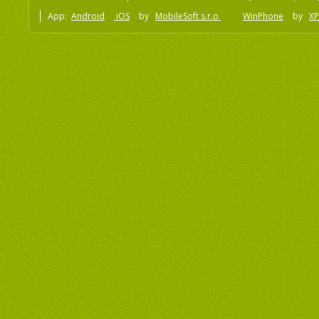
App:
Android
iOS
by
MobileSoft s.r.o
WinPhone
by
XP