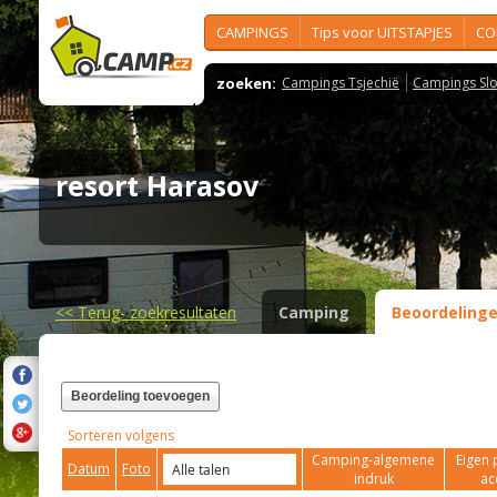
CAMPINGS
Tips voor UITSTAPJES
CO
zoeken:
Campings Tsjechië
Campings Slo
resort Harasov
<<
Terug- zoekresultaten
Camping
Beoordeling
Beordeling toevoegen
Sorteren volgens
Camping-algemene
Eigen 
Datum
Foto
indruk
ac