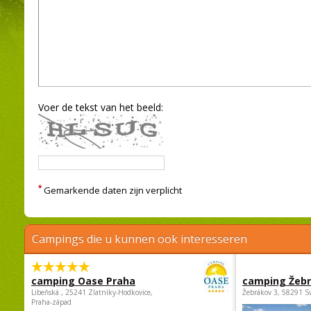
Voer de tekst van het beeld:
*
Gemarkende daten zijn verplicht
Campings die u kunnen ook interesseren
camping Oase Praha
camping Žeb
Libeňská , 25241 Zlatníky-Hodkovice,
Žebrákov 3, 58291 S
Praha-západ