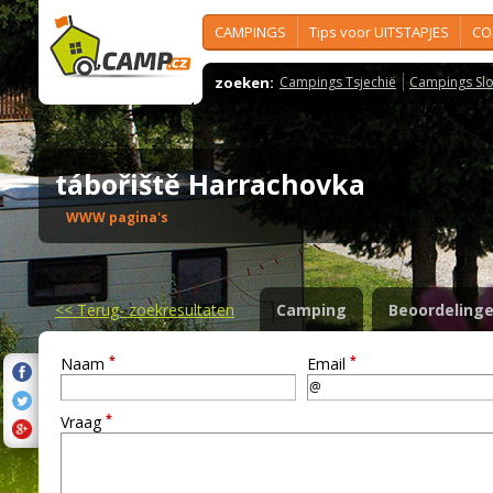
CAMPINGS
Tips voor UITSTAPJES
CO
zoeken:
Campings Tsjechië
Campings Slo
tábořiště Harrachovka
WWW pagina's
<<
Terug- zoekresultaten
Camping
Beoordeling
*
*
Naam
Email
*
Vraag