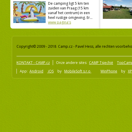
De camping ligt 5 km ten
zuiden van Praag (15 km
vanaf het centrum) in een
heel rustige omgeving. Er...
www pagina's
Copyright© 2009 - 2018 Camp.cz - Pavel Hess, alle rechten voorbeh
KONTAKT - CAMP.cz
Onze andere sites:
CAMP Tsjechië
TopCam
App:
Android
iOS
by
MobileSoft s.r.o
WinPhone
by
XP