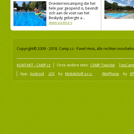
Driesterrencamping die het
hele jaar geopend is, bevindt
zich aan de voet van het
Beskydy gebergte a...
www pagina's
Copyright© 2009 - 2018 Camp.cz - Pavel Hess, alle rechten voorbeh
KONTAKT - CAMP.cz
Onze andere sites:
CAMP Tsjechië
TopCam
App:
Android
iOS
by
MobileSoft s.r.o
WinPhone
by
XP