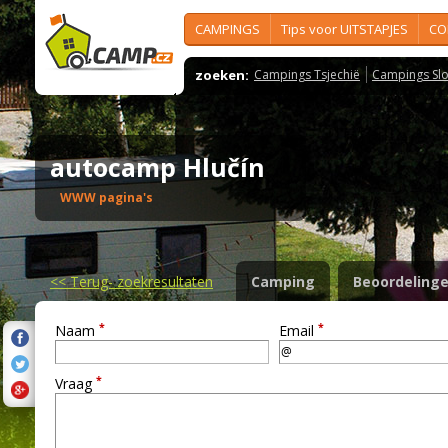
CAMPINGS
Tips voor UITSTAPJES
CO
zoeken:
Campings Tsjechië
Campings Slo
autocamp Hlučín
WWW pagina's
<<
Terug- zoekresultaten
Camping
Beoordeling
*
*
Naam
Email
*
Vraag