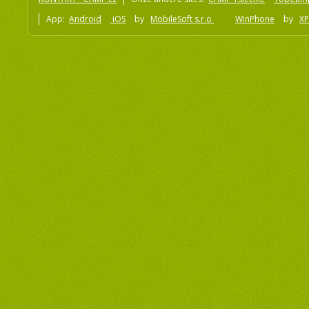
App:
Android
iOS
by
MobileSoft s.r.o
WinPhone
by
XP