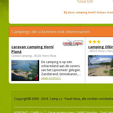
Totaal
0,00
Bij deze camping heeft helaas st
Campings die u kunnen ook interesseren
caravan camping Horní
camping Olši
Planá
, 38223 Černá v Poš
Caravan camping , 38226 Horní Planá
De camping is op een
schiereiland aan de oevers
van het Lipnomeer gelegen.
Zandstrand, tennisbanen, ...
www pagina's
Copyright© 2009 - 2018 Camp.cz - Pavel Hess, alle rechten voorbeh
KONTAKT - CAMP.cz
Onze andere sites:
CAMP Tsjechië
TopCam