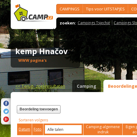
CAMPINGS
Tips voor UITSTAPJES
CO
zoeken:
Campings Tsjechië
Campings Slo
kemp Hnačov
WWW pagina's
<<
Terug- zoekresultaten
Camping
Beoordeling
Beordeling toevoegen
Sorteren volgens
Camping-algemene
Eigen 
Datum
Foto
indruk
ac