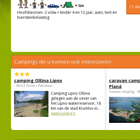
/ 1 d
Hoofdseizoen- 2 volw.+ kinder 4 en 12 jaar, auto, tent en
toeristenbelasting
Campings die u kunnen ook interesseren
camping Olšina Lipno
caravan camp
, 38223 Černá v Pošumaví
Planá
Caravan camping , 3
Camping Lipno Olšina
gelegen aan de oever van
het Lipno waterreservoir, 18
km van de stad Krumlov in...
www pagina's