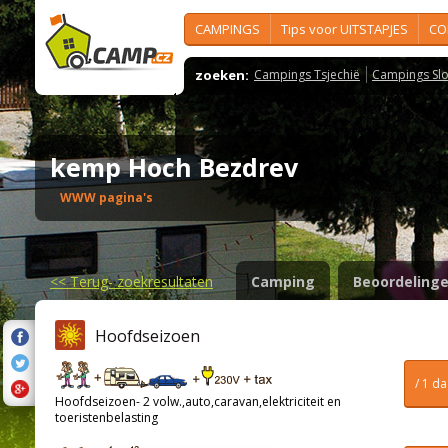
CAMPINGS
Tips voor UITSTAPJES
CO
zoeken:
Campings Tsjechië
Campings Slo
kemp Hoch Bezdrev
WWW pagina's
<<
Terug- zoekresultaten
Camping
Beoordeling
Hoofdseizoen
/ 1 d
Hoofdseizoen- 2 volw.,auto,caravan,elektriciteit en
toeristenbelasting