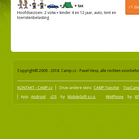
/ 1 d
Hoofdseizoen- 2 volw.+ kinder 4 en 12 jaar, auto, tent en
toeristenbelasting
Copyright© 2009 - 2018 Camp.cz - Pavel Hess, alle rechten voorbeh
KONTAKT - CAMP.cz
Onze andere sites:
CAMP Tsjechië
TopCam
App:
Android
iOS
by
MobileSoft s.r.o
WinPhone
by
XP