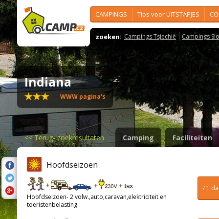
CAMPINGS
Tips voor UITSTAPJES
CO
zoeken:
Campings Tsjechië
Campings Slo
Indiana
WWW pagina's
<<
Terug- zoekresultaten
Camping
Faciliteiten
Hoofdseizoen
/ 1 d
Hoofdseizoen- 2 volw.,auto,caravan,elektriciteit en
toeristenbelasting