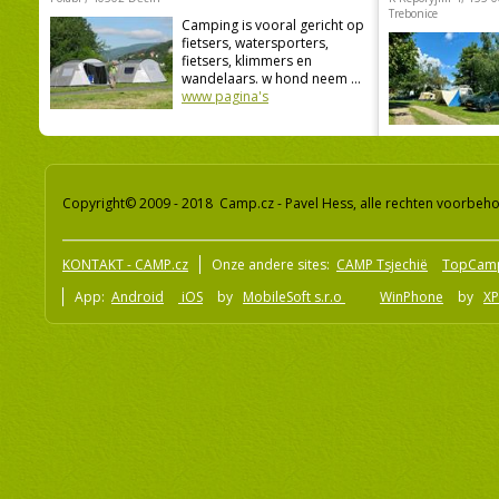
Trebonice
Camping is vooral gericht op
fietsers, watersporters,
fietsers, klimmers en
wandelaars. w hond neem ...
www pagina's
Copyright© 2009 - 2018 Camp.cz - Pavel Hess, alle rechten voorbeh
KONTAKT - CAMP.cz
Onze andere sites:
CAMP Tsjechië
TopCam
App:
Android
iOS
by
MobileSoft s.r.o
WinPhone
by
XP