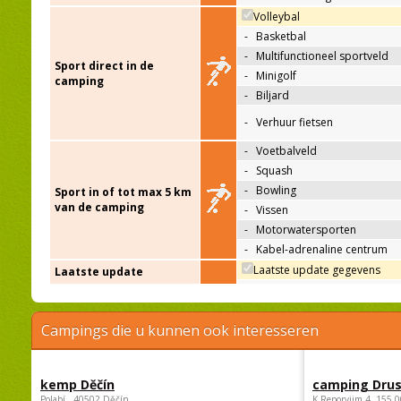
Volleybal
-
Basketbal
-
Multifunctioneel sportveld
Sport direct in de
-
Minigolf
camping
-
Biljard
-
Verhuur fietsen
-
Voetbalveld
-
Squash
-
Bowling
Sport in of tot max 5 km
van de camping
-
Vissen
-
Motorwatersporten
-
Kabel-adrenaline centrum
Laatste update gegevens
Laatste update
Campings die u kunnen ook interesseren
kemp Děčín
camping Dru
Polabí , 40502 Děčín
K Reporyjim 4, 155 0