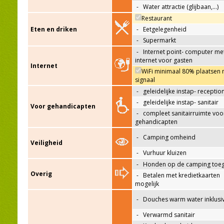
-
Water attractie (glijbaan,…)
Restaurant
Eten en driken
-
Eetgelegenheid
-
Supermarkt
-
Internet point- computer me
internet voor gasten
Internet
WiFi minimaal 80% plaatsen 
signaal
-
geleidelijke instap- receptio
-
geleidelijke instap- sanitair
Voor gehandicapten
-
compleet sanitairruimte voo
gehandicapten
-
Camping omheind
Veiligheid
-
Vurhuur kluizen
-
Honden op de camping toeg
Overig
-
Betalen met kredietkaarten
mogelijk
-
Douches warm water inklusi
-
Verwarmd sanitair