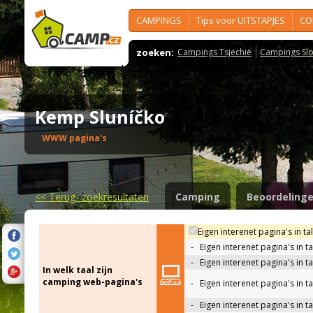
CAMPINGS
Tips voor UITSTAPJES
CO
zoeken:
Campings Tsjechië
Campings Slo
Kemp Sluníčko
WWW pagina's
<<
Terug- zoekresultaten
Camping
Beoordeling
Eigen interenet pagina's in ta
-
Eigen interenet pagina's in t
-
Eigen interenet pagina's in t
In welk taal zijn
camping web-pagina's
-
Eigen interenet pagina's in t
-
Eigen interenet pagina's in ta