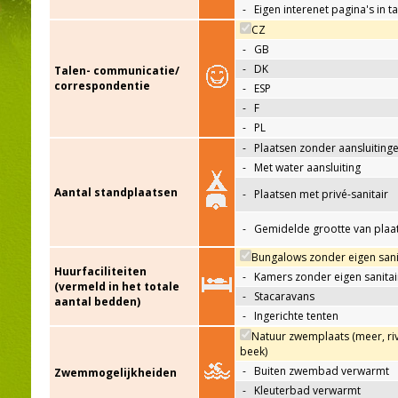
-
Eigen interenet pagina's in t
CZ
-
GB
-
DK
Talen- communicatie/
correspondentie
-
ESP
-
F
-
PL
-
Plaatsen zonder aansluiting
-
Met water aansluiting
Aantal standplaatsen
-
Plaatsen met privé-sanitair
-
Gemidelde grootte van plaa
Bungalows zonder eigen sani
Huurfaciliteiten
-
Kamers zonder eigen sanitai
(vermeld in het totale
-
Stacaravans
aantal bedden)
-
Ingerichte tenten
Natuur zwemplaats (meer, riv
beek)
-
Buiten zwembad verwarmt
Zwemmogelijkheiden
-
Kleuterbad verwarmt