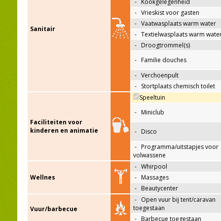
-
Kookgelegenheid
-
Vrieskist voor gasten
-
Vaatwasplaats warm water
Sanitair
-
Textielwasplaats warm wate
-
Droogtrommel(s)
-
Familie douches
-
Verchoenpult
-
Stortplaats chemisch toilet
Speeltuin
-
Miniclub
Faciliteiten voor
kinderen en animatie
-
Disco
-
Programma/uitstapjes voor
volwassene
-
Whirpool
Wellnes
-
Massages
-
Beautycenter
-
Open vuur bij tent/caravan
toegestaan
Vuur/barbecue
-
Barbecue toegestaan