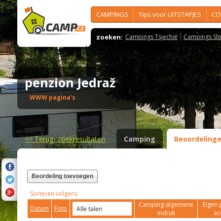
CAMPINGS
Tips voor UITSTAPJES
CO
zoeken:
Campings Tsjechië
Campings Slo
penzion Jedraž
WWW pagina's
<<
Terug- zoekresultaten
Camping
Beoordeling
Beordeling toevoegen
Sorteren volgens
Camping-algemene
Eigen 
Datum
Foto
indruk
ac