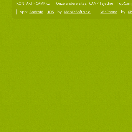
KONTAKT - CAMP.cz
Onze andere sites:
CAMP Tsjechië
TopCam
App:
Android
iOS
by
MobileSoft s.r.o
WinPhone
by
XP