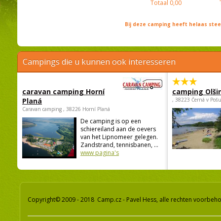
Totaal
0,00
Bij deze camping heeft helaas st
Campings die u kunnen ook interesseren
caravan camping Horní
camping Olši
Planá
, 38223 Černá v Poš
Caravan camping , 38226 Horní Planá
De camping is op een
schiereiland aan de oevers
van het Lipnomeer gelegen.
Zandstrand, tennisbanen, ...
www pagina's
Copyright© 2009 - 2018 Camp.cz - Pavel Hess, alle rechten voorbeh