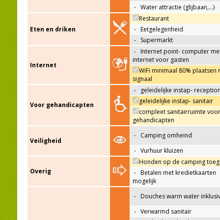
-
Water attractie (glijbaan,…)
Restaurant
Eten en driken
-
Eetgelegenheid
-
Supermarkt
-
Internet point- computer me
internet voor gasten
Internet
WiFi minimaal 80% plaatsen 
signaal
-
geleidelijke instap- receptio
geleidelijke instap- sanitair
Voor gehandicapten
compleet sanitairruimte voo
gehandicapten
-
Camping omheind
Veiligheid
-
Vurhuur kluizen
Honden op de camping toeg
Overig
-
Betalen met kredietkaarten
mogelijk
-
Douches warm water inklusi
-
Verwarmd sanitair