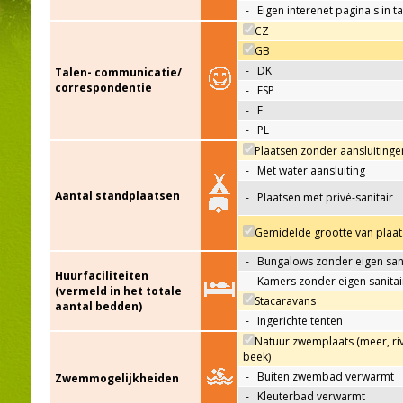
-
Eigen interenet pagina's in t
CZ
GB
-
DK
Talen- communicatie/
correspondentie
-
ESP
-
F
-
PL
Plaatsen zonder aansluitinge
-
Met water aansluiting
Aantal standplaatsen
-
Plaatsen met privé-sanitair
Gemidelde grootte van plaat
-
Bungalows zonder eigen sani
Huurfaciliteiten
-
Kamers zonder eigen sanitai
(vermeld in het totale
Stacaravans
aantal bedden)
-
Ingerichte tenten
Natuur zwemplaats (meer, riv
beek)
-
Buiten zwembad verwarmt
Zwemmogelijkheiden
-
Kleuterbad verwarmt