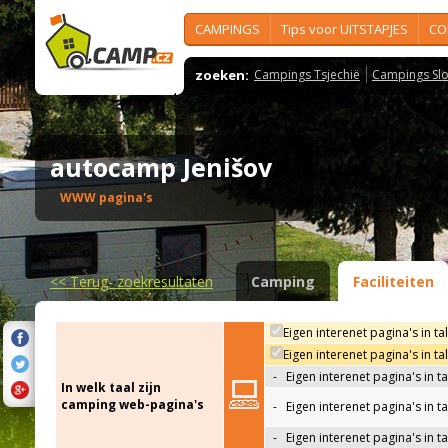
CAMPINGS
Tips voor UITSTAPJES
CO
zoeken:
Campings Tsjechië
Campings Slo
autocamp Jenišov
WWW pagina's
<<
Terug- zoekresultaten
Camping
Faciliteiten
Eigen interenet pagina's in ta
Eigen interenet pagina's in t
-
Eigen interenet pagina's in t
In welk taal zijn
camping web-pagina's
-
Eigen interenet pagina's in t
-
Eigen interenet pagina's in ta