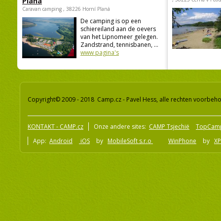
Planá
Caravan camping , 38226 Horní Planá
De camping is op een
schiereiland aan de oevers
van het Lipnomeer gelegen.
Zandstrand, tennisbanen, ...
www pagina's
Copyright© 2009 - 2018 Camp.cz - Pavel Hess, alle rechten voorbeh
KONTAKT - CAMP.cz
Onze andere sites:
CAMP Tsjechië
TopCam
App:
Android
iOS
by
MobileSoft s.r.o
WinPhone
by
XP