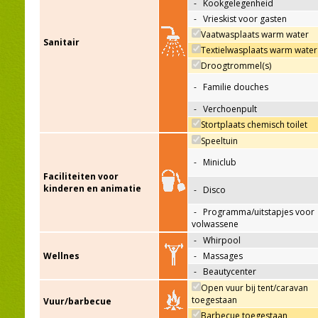
-
Kookgelegenheid
-
Vrieskist voor gasten
Vaatwasplaats warm water
Sanitair
Textielwasplaats warm water
Droogtrommel(s)
-
Familie douches
-
Verchoenpult
Stortplaats chemisch toilet
Speeltuin
-
Miniclub
Faciliteiten voor
kinderen en animatie
-
Disco
-
Programma/uitstapjes voor
volwassene
-
Whirpool
Wellnes
-
Massages
-
Beautycenter
Open vuur bij tent/caravan
toegestaan
Vuur/barbecue
Barbecue toegestaan