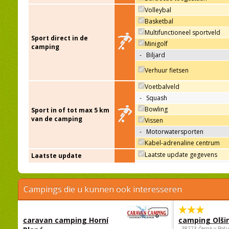
Volleybal
Basketbal
Multifunctioneel sportveld
Sport direct in de
Minigolf
camping
-
Biljard
Verhuur fietsen
Voetbalveld
-
Squash
Bowling
Sport in of tot max 5 km
van de camping
Vissen
-
Motorwatersporten
Kabel-adrenaline centrum
Laatste update gegevens
Laatste update
Campings die u kunnen ook interesseren
caravan camping Horní
camping Olši
, 38223 Černá v Poš