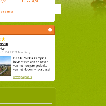
0,00
Totaal
0,00
de eerste!
rkur
vky
v. č. 114, 69122 Pasohlávky
De ATC Merkur Camping
bevindt zich aan de oever
van het hoogste gedeelte
van het Novomlýnská bassin
...
www pagina's