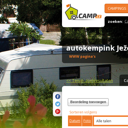
CAMPINGS
zoeken:
C
autokempink Je
WWW pagina's
<<
Terug- zoekresultaten
C
Beordeling toevoegen
Sorteren volgens
Datum
Foto