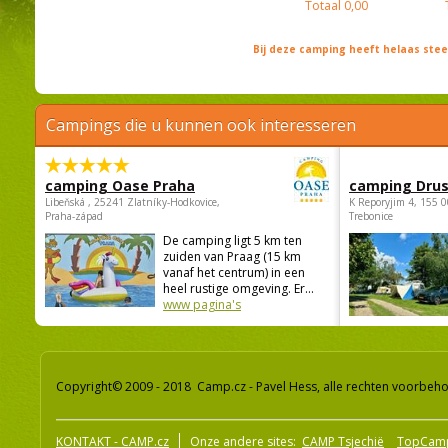
Totaal
0,00
Bij deze camping heeft helaas st
Campings die u kunnen ook interesseren
camping Oase Praha
camping Dru
Libeňská , 25241 Zlatníky-Hodkovice,
K Reporyjim 4, 155 0
Praha-západ
Trebonice
De camping ligt 5 km ten
zuiden van Praag (15 km
vanaf het centrum) in een
heel rustige omgeving. Er...
www pagina's
Copyright© 2009 - 2018 Camp.cz - Pavel Hess, alle rechten voorbeh
KONTAKT - CAMP.cz
Onze andere sites:
CAMP Tsjechië
TopCam