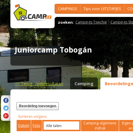
CAMPINGS
Tips voor UITSTAPJES
CO
zoeken:
Campings Tsjechië
Campings Slo
Juniorcamp Tobogán
<<
Terug- zoekresultaten
Camping
Beoordeling
Beordeling toevoegen
Sorteren volgens
Camping-algemene
Eigen 
Datum
Foto
indruk
ac