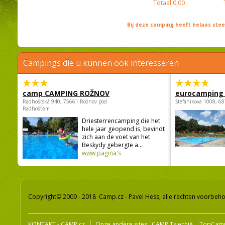
Totaal
0,00
Bij deze camping heeft helaas st
Campings die u kunnen ook interesseren
camp CAMPING ROŽNOV
eurocamping 
Radhošťská 940, 75661 Rožnov pod
Štefánikova 1008, 68
Radhoštěm
Driesterrencamping die het
hele jaar geopend is, bevindt
zich aan de voet van het
Beskydy gebergte a...
www pagina's
Copyright© 2009 - 2018 Camp.cz - Pavel Hess, alle rechten voorbeh
KONTAKT - CAMP.cz
Onze andere sites:
CAMP Tsjechië
TopCam