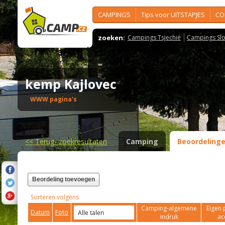
CAMPINGS
Tips voor UITSTAPJES
CO
zoeken:
Campings Tsjechië
Campings Slo
kemp Kajlovec
WWW pagina's
<<
Terug- zoekresultaten
Camping
Beoordeling
Beordeling toevoegen
Sorteren volgens
Camping-algemene
Eigen 
Datum
Foto
indruk
ac