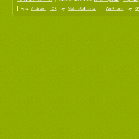
App:
Android
iOS
by
MobileSoft s.r.o
WinPhone
by
XP