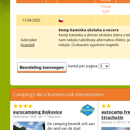
indruk
Totaal
0,00
13.06.2025
Kemp Kaminka obsluha a vecere
Kemp Kaminka a dnesni obsluha dama s tetov
Gebruiker
nam nebyla nabidnuta alternativa chlebs. J
Anavila8
nebyla. Ocekavam vyjadreni majitele.
Aantal per pagina:
Beordeling toevoegen
Campings die u kunnen ook interesseren
eurocamping Bojkovice
autocamp Fre
Štefánikova 1008, 687 71 Bojkovice
Strachotín
Šakvická 3, 693 01 S
De camping bevindt zich aan
de rand van de stad