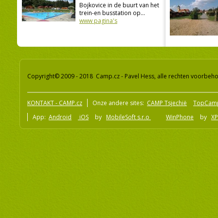
Bojkovice in de buurt van het
trein-en busstation op...
www pagina's
Copyright© 2009 - 2018 Camp.cz - Pavel Hess, alle rechten voorbeh
KONTAKT - CAMP.cz
Onze andere sites:
CAMP Tsjechië
TopCam
App:
Android
iOS
by
MobileSoft s.r.o
WinPhone
by
XP