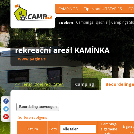
CAMPINGS
Tips voor UITSTAPJES
CO
zoeken:
Campings Tsjechië
Campings Slo
rekreační areál KAMÍNKA
WWW pagina's
<<
Terug- zoekresultaten
Camping
Beoordeling
Beordeling toevoegen
Sorteren volgens
Camping-
Eigen 
Datum
Foto
algemene
ac