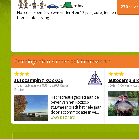
270
/ 1 d
Hoofdseizoen- 2 volw.+ kinder 4 en 12 jaar, auto, tent en
toeristenbelasting
Campings die u kunnen ook interesseren
autocamping ROZKOŠ
autocamp Br
Třída.T.G.Masaryka 836, 55203 Česká
, 54941 Červený Kost
Skalice
Het recreatiegebied aan de
oever van het Rozkoš-
stuwmeer biedt het hele jaar
door accommodatie in ve...
www pagina's