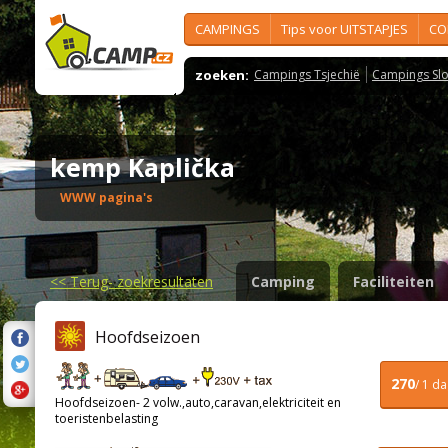
CAMPINGS
Tips voor UITSTAPJES
CO
zoeken:
Campings Tsjechië
Campings Slo
kemp Kaplička
WWW pagina's
<<
Terug- zoekresultaten
Camping
Faciliteiten
Hoofdseizoen
270
/ 1 d
Hoofdseizoen- 2 volw.,auto,caravan,elektriciteit en
toeristenbelasting