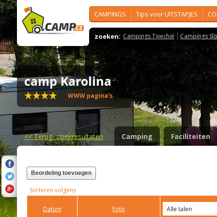
CAMPINGS
Tips voor UITSTAPJES
CO
zoeken:
Campings Tsjechië
Campings Slo
camp Karolina
WWW pagina's
<<
Terug- zoekresultaten
Camping
Faciliteiten
Beordeling toevoegen
Sorteren volgens
Datum
Foto