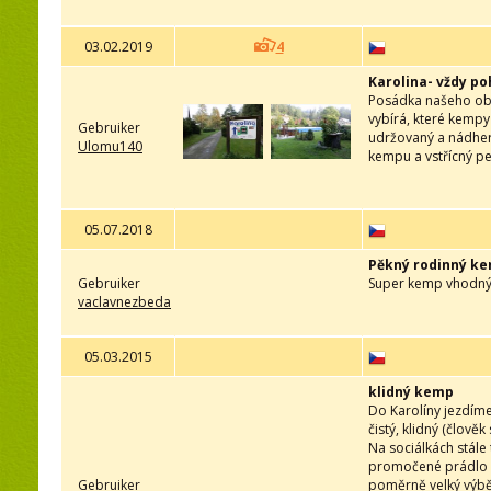
03.02.2019
4
Karolina- vždy p
Posádka našeho obyt
vybírá, které kempy
Gebruiker
udržovaný a nádhern
Ulomu140
kempu a vstřícný pe
05.07.2018
Pěkný rodinný k
Gebruiker
Super kemp vhodný 
vaclavnezbeda
05.03.2015
klidný kemp
Do Karolíny jezdíme
čistý, klidný (člově
Na sociálkách stále
promočené prádlo ne
Gebruiker
poměrně velký výběr