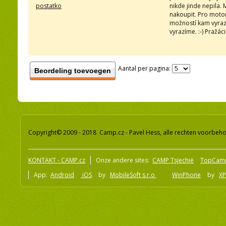
postatko
nikde jinde nepila. 
nakoupit. Pro motork
možností kam vyrazi
vyrazíme. :-) Pražáci
Aantal per pagina:
Beordeling toevoegen
Copyright© 2009 - 2018 Camp.cz - Pavel Hess, alle rechten voorbeh
KONTAKT - CAMP.cz
Onze andere sites:
CAMP Tsjechië
TopCam
App:
Android
iOS
by
MobileSoft s.r.o
WinPhone
by
XP