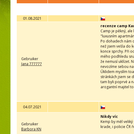
01.08.2021
recenze camp Kar
Camp je pěkný, ale kd
"luxusním apartmán
Po dohadech nám da
než jsem vešla do k
konce sprchy. Při o
mého podhledu snad 
Gebruiker
že nemusí uklízet. 
Jana 777777
nevozíme sebou na d
Úklidem myslím toale
stránkách jsem se 
tam byli poprvé a n
arogantní majitel to 
04.07.2021
Nikdy víc
Kemp by měl veliký 
Gebruiker
krade, i policie ČR 
Barbora KN