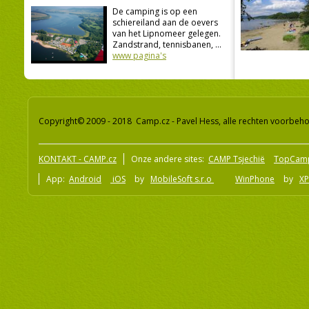
De camping is op een
schiereiland aan de oevers
van het Lipnomeer gelegen.
Zandstrand, tennisbanen, ...
www pagina's
Copyright© 2009 - 2018 Camp.cz - Pavel Hess, alle rechten voorbeh
KONTAKT - CAMP.cz
Onze andere sites:
CAMP Tsjechië
TopCam
App:
Android
iOS
by
MobileSoft s.r.o
WinPhone
by
XP