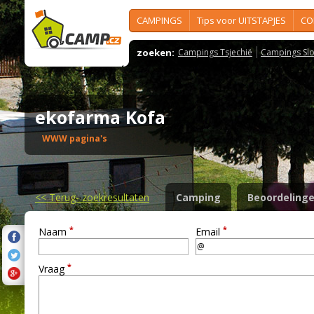
CAMPINGS
Tips voor UITSTAPJES
CO
zoeken:
Campings Tsjechië
Campings Slo
ekofarma Kofa
WWW pagina's
<<
Terug- zoekresultaten
Camping
Beoordeling
*
*
Naam
Email
*
Vraag