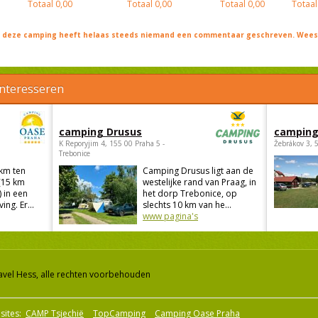
Totaal
0,00
Totaal
0,00
Totaal
0,00
Totaal
j deze camping heeft helaas steeds niemand een commentaar geschreven. Wees 
interesseren
camping Drusus
camping
K Reporyjim 4, 155 00 Praha 5 -
Žebrákov 3, 
Trebonice
 km ten
Camping Drusus ligt aan de
(15 km
westelijke rand van Praag, in
 in een
het dorp Trebonice, op
ng. Er...
slechts 10 km van he...
www pagina's
avel Hess, alle rechten voorbehouden
sites:
CAMP Tsjechië
TopCamping
Camping Oase Praha