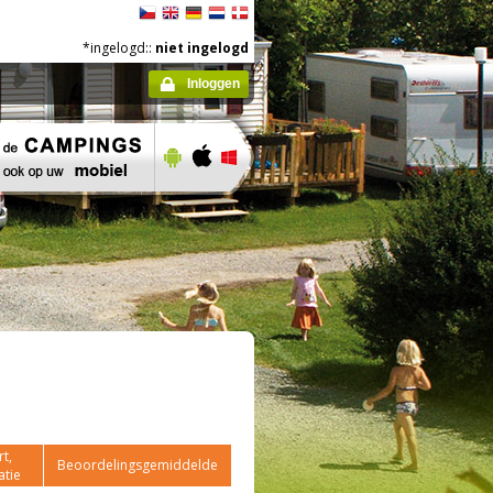
*ingelogd::
niet ingelogd
Inloggen
t,
Beoordelingsgemiddelde
atie