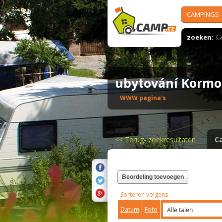
CAMPINGS
zoeken:
C
ubytování Korm
WWW pagina's
<<
Terug- zoekresultaten
C
Beordeling toevoegen
Sorteren volgens
Datum
Foto