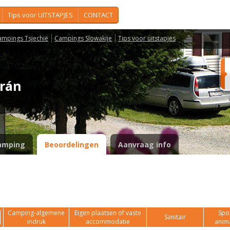
Tips voor UITSTAPJES
CONTACT
ampings Tsjechië
Campings Slowakije
Tips voor uitstapjes
orán
amping
Beoordelingen
Aanvraag info
Camping-algemene
Eigen plaatsen of vaste
Spor
Sanitair
indruk
accommodatie
anim