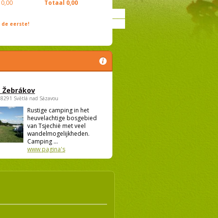
0,00
Totaal
0,00
de eerste!
 Žebrákov
58291 Světlá nad Sázavou
Rustige camping in het
heuvelachtige bosgebied
van Tsjechië met veel
wandelmogelijkheden.
Camping ...
www pagina's