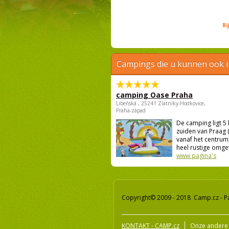
Bi
Campings die u kunnen ook 
camping Oase Praha
Libeňská , 25241 Zlatníky-Hodkovice,
Praha-západ
De camping ligt 5
zuiden van Praag 
vanaf het centrum)
heel rustige omgevi
www pagina's
Copyright© 2009 - 2018 Camp.cz - P
KONTAKT - CAMP.cz
Onze andere 