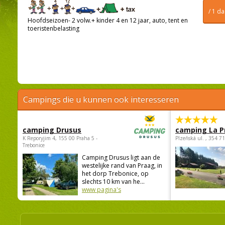
/ 1 d
Hoofdseizoen- 2 volw.+ kinder 4 en 12 jaar, auto, tent en
toeristenbelasting
Campings die u kunnen ook interesseren
camping Drusus
camping La P
K Reporyjim 4, 155 00 Praha 5 -
Plzeňská ul. , 354 7
Trebonice
Camping Drusus ligt aan de
westelijke rand van Praag, in
het dorp Trebonice, op
slechts 10 km van he...
www pagina's