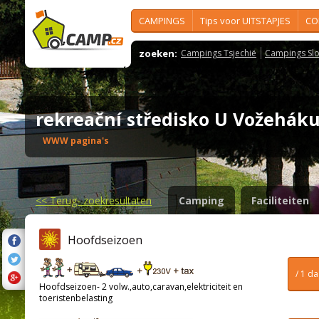
CAMPINGS
Tips voor UITSTAPJES
CO
zoeken:
Campings Tsjechië
Campings Slo
rekreační středisko U Vožehá
WWW pagina's
<<
Terug- zoekresultaten
Camping
Faciliteiten
Hoofdseizoen
/ 1 d
Hoofdseizoen- 2 volw.,auto,caravan,elektriciteit en
toeristenbelasting