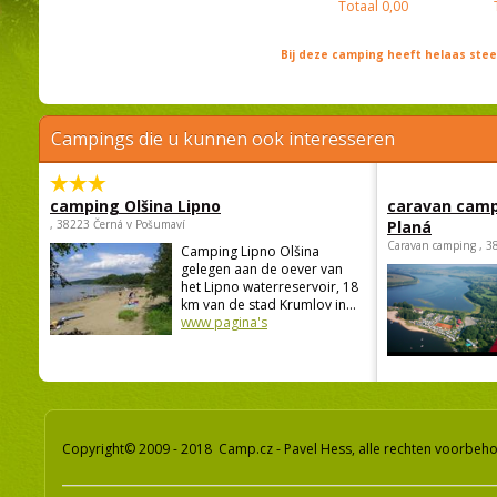
Totaal
0,00
Bij deze camping heeft helaas st
Campings die u kunnen ook interesseren
camping Olšina Lipno
caravan camp
, 38223 Černá v Pošumaví
Planá
Caravan camping , 3
Camping Lipno Olšina
gelegen aan de oever van
het Lipno waterreservoir, 18
km van de stad Krumlov in...
www pagina's
Copyright© 2009 - 2018 Camp.cz - Pavel Hess, alle rechten voorbeh