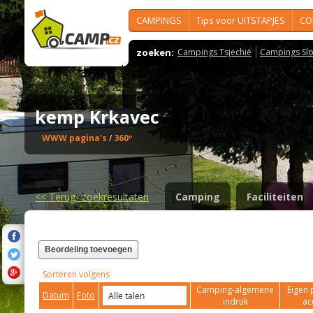
CAMPINGS
Tips voor UITSTAPJES
CO
zoeken:
Campings Tsjechië
Campings Slo
kemp Krkavec
WWW pagina's
/
360º
<<
Terug- zoekresultaten
Camping
Faciliteiten
Beordeling toevoegen
Sorteren volgens
Camping-algemene
Eigen 
Datum
Foto
indruk
ac