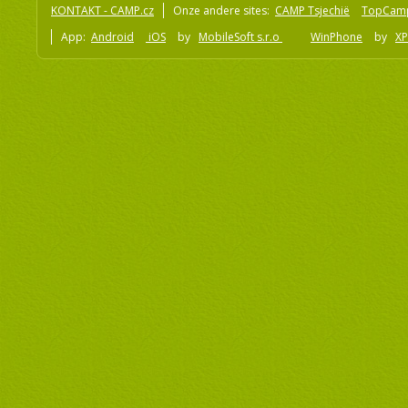
KONTAKT - CAMP.cz
Onze andere sites:
CAMP Tsjechië
TopCam
App:
Android
iOS
by
MobileSoft s.r.o
WinPhone
by
XP