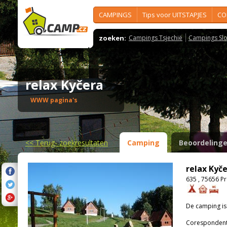
CAMPINGS
Tips voor UITSTAPJES
CO
zoeken:
Campings Tsjechië
Campings Slo
relax Kyčera
WWW pagina's
<<
Terug- zoekresultaten
Camping
Beoordeling
relax Kyč
635 , 75656 P
De camping i
Corespondenti