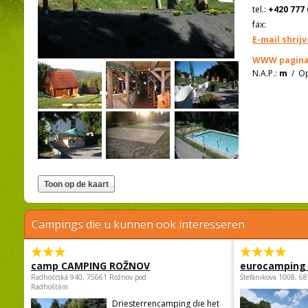
tel.:
+420 777 
fax:
E-mail shrij
WWW pagina
N.A.P.:
m
/
Op
Campings die u kunnen ook interesseren
camp CAMPING ROŽNOV
eurocamping 
Radhošťská 940, 75661 Rožnov pod
Štefánikova 1008, 68
Radhoštěm
Driesterrencamping die het