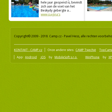
hele jaar geopend is, bevindt
zich aan de voet van het
Beskydy gebergte a...
www pagina's
Copyright© 2009 - 2018 Camp.cz - Pavel Hess, alle rechten voorbeh
KONTAKT - CAMP.cz
Onze andere sites:
CAMP Tsjechië
TopCam
App:
Android
iOS
by
MobileSoft s.r.o
WinPhone
by
XP