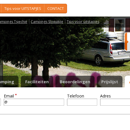
Tips voor UITSTAPJES
CONTACT
ampings Tsjechië
Campings Slowakije
Tips voor uitstapjes
amping
Faciliteiten
Beoordelingen
Prijslijst
*
Email
Telefoon
Adres