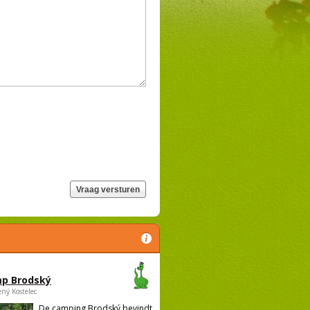
p Brodský
ený Kostelec
De camping Brodský bevindt