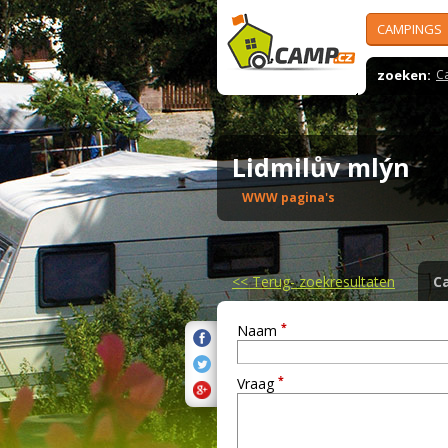
CAMPINGS
zoeken:
C
Lidmilův mlýn
WWW pagina's
<<
Terug- zoekresultaten
C
*
Naam
*
Vraag