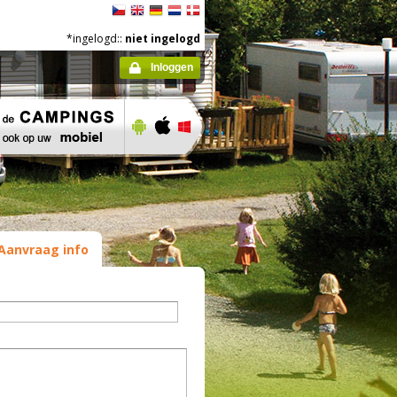
*ingelogd::
niet ingelogd
Inloggen
Aanvraag info