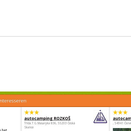
interesseren
autocamping ROZKOŠ
autocam
Třída.T.G.Masaryka 836, 55203 Česká
, 54941 Červ
Skalice
n het