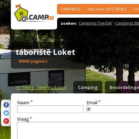
CAMPINGS
Tips voor UITSTAPJES
CO
zoeken:
Campings Tsjechië
Campings Slo
tábořiště Loket
WWW pagina's
<<
Terug- zoekresultaten
Camping
Beoordeling
*
*
Naam
Email
*
Vraag