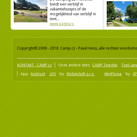
biedt een verblijf in
vakantiehuisjes of de
mogelijkheid van verblijf in
tent...
www pagina's
Copyright© 2009 - 2018 Camp.cz - Pavel Hess, alle rechten voorbeh
KONTAKT - CAMP.cz
Onze andere sites:
CAMP Tsjechië
TopCam
App:
Android
iOS
by
MobileSoft s.r.o
WinPhone
by
XP