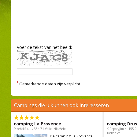
Voer de tekst van het beeld:
*
Gemarkende daten zijn verplicht
Campings die u kunnen ook interesseren
camping La Provence
camping Dru
Plzeňská ul. , 354 71 Velká Hleďsebe
K Reporyjim 4, 155 0
Trebonice
De camping La Provence