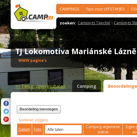
CAMPINGS
Tips voor UITSTAPJES
CO
zoeken:
Campings Tsjechië
Campings Slo
TJ Lokomotiva Mariánské Lázn
WWW pagina's
<<
Terug- zoekresultaten
Camping
Beoordeling
Beordeling toevoegen
Sorteren volgens
Camping-algemene
Eigen 
Datum
Foto
indruk
ac