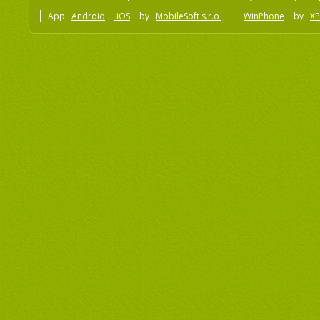
App:
Android
iOS
by
MobileSoft s.r.o
WinPhone
by
XP