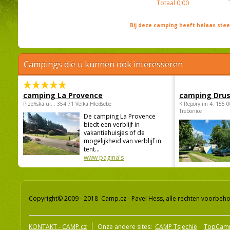
Totaal
0,00
Bij deze camping heeft helaas st
Campings die u kunnen ook interesseren
camping La Provence
camping Dru
Plzeňská ul. , 354 71 Velká Hleďsebe
K Reporyjim 4, 155 0
Trebonice
De camping La Provence
biedt een verblijf in
vakantiehuisjes of de
mogelijkheid van verblijf in
tent...
www pagina's
Copyright© 2009 - 2018 Camp.cz - Pavel Hess, alle rechten voorbeh
KONTAKT - CAMP.cz
Onze andere sites:
CAMP Tsjechië
TopCam