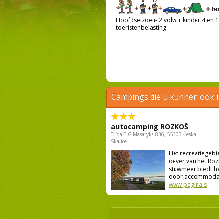
Hoofdseizoen- 2 volw.+ kinder 4 en 12
toeristenbelasting
Campings die u kunnen ook 
autocamping ROZKOŠ
Třída.T.G.Masaryka 836, 55203 Česká
Skalice
Het recreatiegebi
oever van het Roz
stuwmeer biedt he
door accommodatie
www pagina's