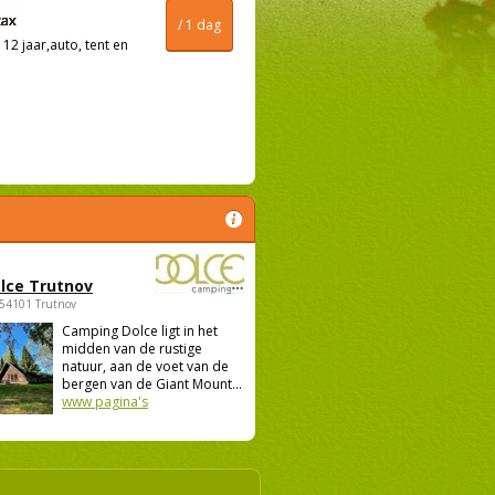
/ 1 dag
12 jaar,auto, tent en
lce Trutnov
 54101 Trutnov
Camping Dolce ligt in het
midden van de rustige
natuur, aan de voet van de
bergen van de Giant Mount...
www pagina's