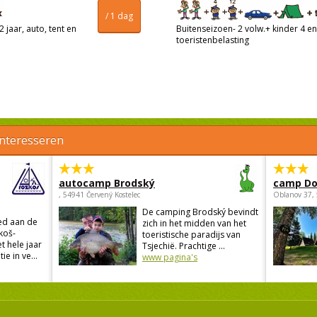
/ 1 dag
 jaar, auto, tent en
Buitenseizoen- 2 volw.+ kinder 4 en 
toeristenbelasting
interesseren
autocamp Brodský
camp Do
, 54941 Červený Kostelec
Oblanov 37,
De camping Brodský bevindt
ed aan de
zich in het midden van het
koš-
toeristische paradijs van
t hele jaar
Tsjechië. Prachtige ...
 in ve...
www pagina's