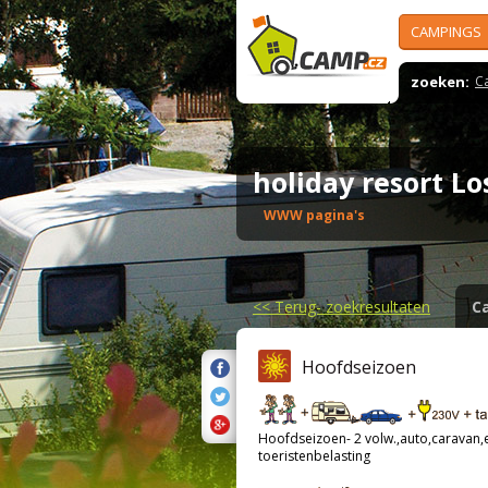
CAMPINGS
zoeken:
C
holiday resort L
WWW pagina's
<<
Terug- zoekresultaten
C
Hoofdseizoen
Hoofdseizoen- 2 volw.,auto,caravan,el
toeristenbelasting