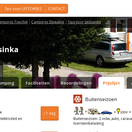
Tips voor UITSTAPJES
CONTACT
ampings Tsjechië
Campings Slowakije
Tips voor uitstapjes
osinka
amping
Faciliteiten
Beoordelingen
Prijslijst
Buitenseizoen
/ 1 dag
ektriciteit en
Buitenseizoen- 2 volw.,auto, caravan
toeristenbelasting