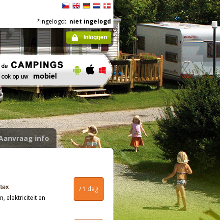
*ingelogd::
niet ingelogd
Inloggen
Aanvraag info
/ 1 dag
, elektriciteit en