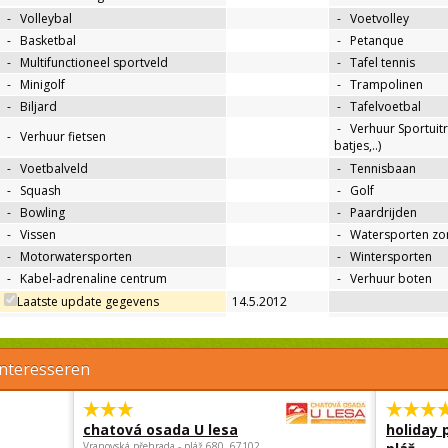
-
Volleybal
-
Voetvolley
-
Basketbal
-
Petanque
-
Multifunctioneel sportveld
-
Tafel tennis
-
Minigolf
-
Trampolinen
-
Biljard
-
Tafelvoetbal
-
Verhuur Sportuitr
-
Verhuur fietsen
batjes,..)
-
Voetbalveld
-
Tennisbaan
-
Squash
-
Golf
-
Bowling
-
Paardrijden
-
Vissen
-
Watersporten zo
-
Motorwatersporten
-
Wintersporten
-
Kabel-adrenaline centrum
-
Verhuur boten
Laatste update gegevens
14.5.2012
interesseren
chatová osada U lesa
holiday 
Vranovská přehrada - pláž 680, 67102