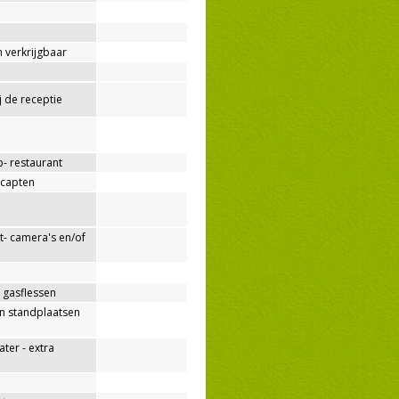
 verkrijgbaar
ij de receptie
p- restaurant
capten
- camera's en/of
 gasflessen
n standplaatsen
er - extra