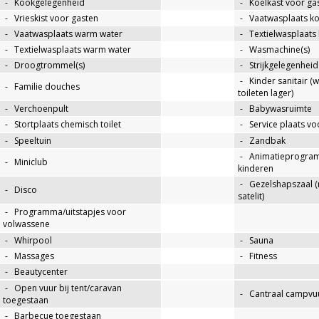
-
Kookgelegenheid
-
Koelkast voor ga
-
Vrieskist voor gasten
-
Vaatwasplaats k
-
Vaatwasplaats warm water
-
Textielwasplaats
-
Textielwasplaats warm water
-
Wasmachine(s)
-
Droogtrommel(s)
-
Strijkgelegenheid
-
Kinder sanitair (
-
Familie douches
toileten lager)
-
Verchoenpult
-
Babywasruimte
-
Stortplaats chemisch toilet
-
Service plaats v
-
Speeltuin
-
Zandbak
-
Animatieprogra
-
Miniclub
kinderen
-
Gezelshapszaal (
-
Disco
satelit)
-
Programma/uitstapjes voor
volwassene
-
Whirpool
-
Sauna
-
Massages
-
Fitness
-
Beautycenter
-
Open vuur bij tent/caravan
-
Cantraal campvuu
toegestaan
-
Barbecue toegestaan