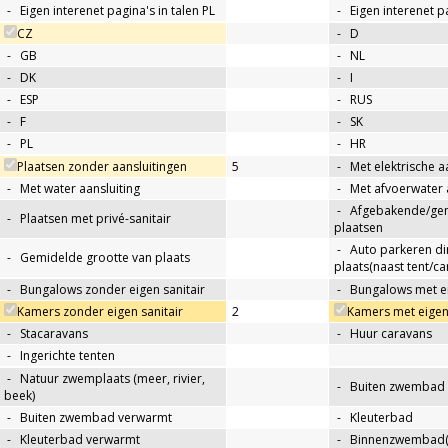
-
Eigen interenet pagina's in talen PL
-
Eigen interenet p
CZ
-
D
-
GB
-
NL
-
DK
-
I
-
ESP
-
RUS
-
F
-
SK
-
PL
-
HR
Plaatsen zonder aansluitingen
5
-
Met elektrische a
-
Met water aansluiting
-
Met afvoerwater 
-
Afgebakende/g
-
Plaatsen met privé-sanitair
plaatsen
-
Auto parkeren di
-
Gemidelde grootte van plaats
plaats(naast tent/ca
-
Bungalows zonder eigen sanitair
-
Bungalows met ei
Kamers zonder eigen sanitair
2
Kamers met eigen 
-
Stacaravans
-
Huur caravans
-
Ingerichte tenten
-
Natuur zwemplaats (meer, rivier,
-
Buiten zwembad
beek)
-
Buiten zwembad verwarmt
-
Kleuterbad
-
Kleuterbad verwarmt
-
Binnenzwembad(