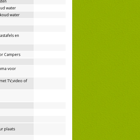
sten
oud water
 koud water
wastafels en
oor Campers
mma voor
met TV,video of
r plaats