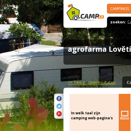
CAMPINGS
zoeken:
C
agrofarma Lově
<<
Terug- zoekresultaten
C
In welk taal zijn
camping web-pagina's