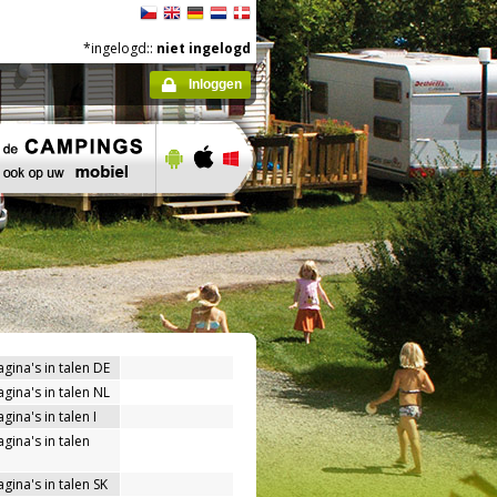
*ingelogd::
niet ingelogd
Inloggen
agina's in talen DE
agina's in talen NL
gina's in talen I
gina's in talen
gina's in talen SK