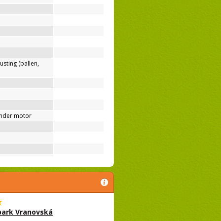
usting (ballen,
nder motor
park Vranovská