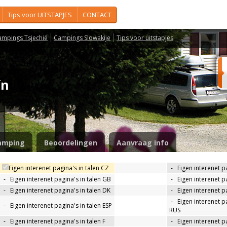
Tips voor UITSTAPJES
CONTACT
ampings Tsjechië
Campings Slowakije
Tips voor uitstapjes
tín
amping
Beoordelingen
Aanvraag info
Eigen interenet pagina's in talen CZ
-
Eigen interenet p
-
Eigen interenet pagina's in talen GB
-
Eigen interenet p
-
Eigen interenet pagina's in talen DK
-
Eigen interenet pa
-
Eigen interenet pa
-
Eigen interenet pagina's in talen ESP
RUS
-
Eigen interenet pagina's in talen F
-
Eigen interenet pa