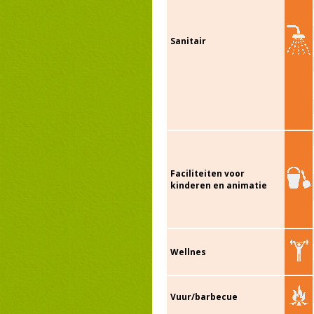
Sanitair
Faciliteiten voor
kinderen en animatie
Wellnes
Vuur/barbecue