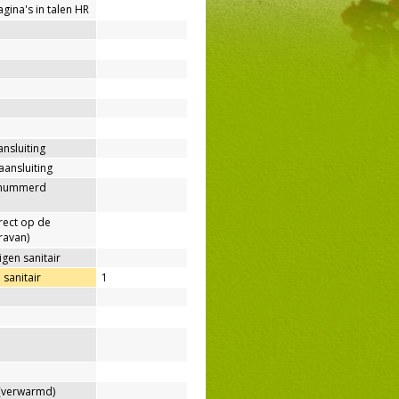
agina's in talen HR
ansluiting
aansluiting
enummerd
rect op de
ravan)
gen sanitair
sanitair
1
verwarmd)