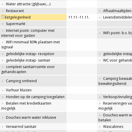
-
Water attractie (glijbaan,…)
-
Restaurant
-
Afhaalmaaltijden
Eetgelegenheid
11.11.-11.11.
-
Levendsmiddelen
-
Supermarkt
-
Internet point- computer met
-
WiFi point- b.v. b
internet voor gasten
-
WiFi minimaal 80% plaatsen met
signaal
-
geleidelijke instap- reception
-
geleidelijke insta
-
geleidelijke instap- sanitair
-
WC voor gehandi
-
compleet sanitairruimte voor
gehandicapten
-
Camping bewaakt
-
Camping omheind
bewakingsdienst
-
Vurhuur kluizen
-
Honden op de camping toegelaten
-
Verkoop/inruiling
-
Betalen met kredietkaarten
-
Reserveringen va
mogelijk
mogelijk
-
Douches warm wat
-
Douches warm water inklusive
betalen
-
Verwarmd sanitair
-
Wascabines