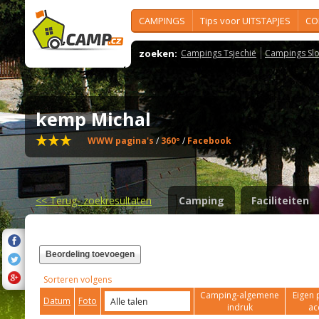
CAMPINGS
Tips voor UITSTAPJES
CO
zoeken:
Campings Tsjechië
Campings Slo
kemp Michal
WWW pagina's
/
360º
/
Facebook
<<
Terug- zoekresultaten
Camping
Faciliteiten
Beordeling toevoegen
Sorteren volgens
Camping-algemene
Eigen 
Datum
Foto
indruk
ac