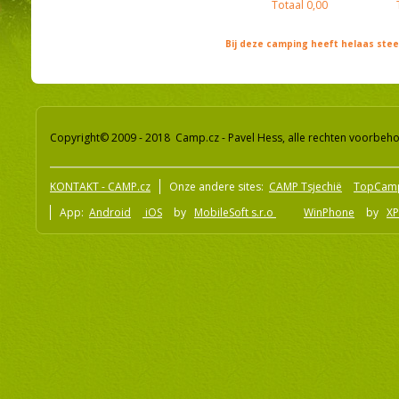
Totaal
0,00
Bij deze camping heeft helaas st
Copyright© 2009 - 2018 Camp.cz - Pavel Hess, alle rechten voorbeh
KONTAKT - CAMP.cz
Onze andere sites:
CAMP Tsjechië
TopCam
App:
Android
iOS
by
MobileSoft s.r.o
WinPhone
by
XP