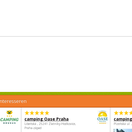
interesseren
camping Oase Praha
camping
Libeňská , 25241 Zlatníky-Hodkovice,
Plzeňská ul.
Praha-západ