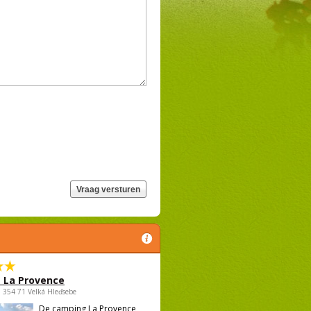
 La Provence
 , 354 71 Velká Hleďsebe
De camping La Provence