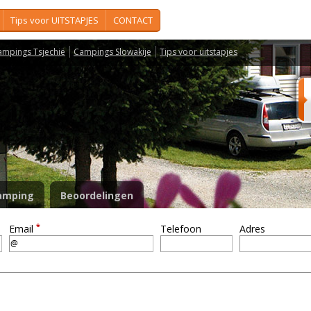
Tips voor UITSTAPJES
CONTACT
ampings Tsjechië
Campings Slowakije
Tips voor uitstapjes
amping
Beoordelingen
*
Email
Telefoon
Adres