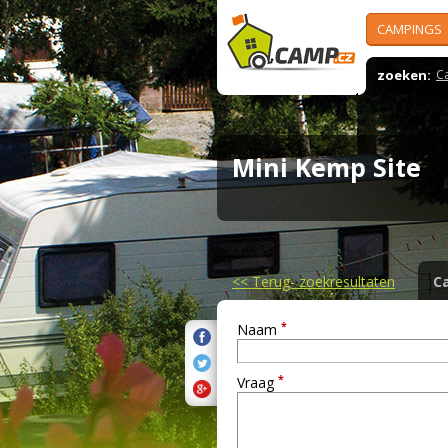
CAMPINGS
zoeken:
C
Mini Kemp Site
<<
Terug- zoekresultaten
C
*
Naam
*
Vraag