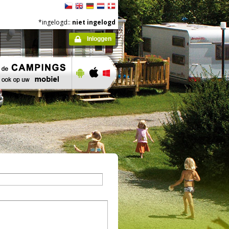
*ingelogd::
niet ingelogd
Inloggen