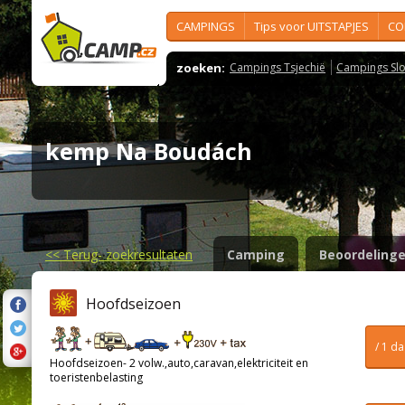
CAMPINGS
Tips voor UITSTAPJES
CO
zoeken:
Campings Tsjechië
Campings Slo
kemp Na Boudách
<<
Terug- zoekresultaten
Camping
Beoordeling
Hoofdseizoen
/ 1 d
Hoofdseizoen- 2 volw.,auto,caravan,elektriciteit en
toeristenbelasting