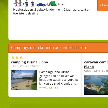
/ 1 d
Hoofdseizoen- 2 volw.+ kinder 4 en 12 jaar, auto, tent en
toeristenbelasting
Campings die u kunnen ook interesseren
camping Olšina Lipno
caravan camp
, 38223 Černá v Pošumaví
Planá
Caravan camping , 3
Camping Lipno Olšina
gelegen aan de oever van
het Lipno waterreservoir, 18
km van de stad Krumlov in...
www pagina's