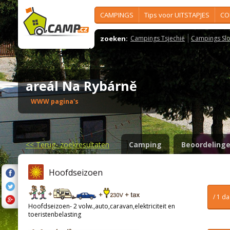
CAMPINGS
Tips voor UITSTAPJES
CO
zoeken:
Campings Tsjechië
Campings Slo
areál Na Rybárně
WWW pagina's
<<
Terug- zoekresultaten
Camping
Beoordeling
Hoofdseizoen
/ 1 d
Hoofdseizoen- 2 volw.,auto,caravan,elektriciteit en
toeristenbelasting