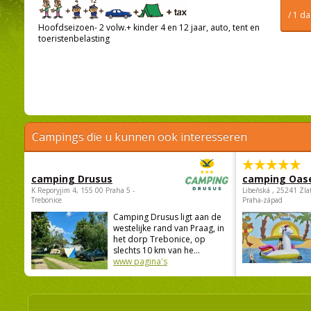
/ 1 d
Hoofdseizoen- 2 volw.+ kinder 4 en 12 jaar, auto, tent en
toeristenbelasting
Campings die u kunnen ook interesseren
camping Drusus
camping Oas
K Reporyjim 4, 155 00 Praha 5 -
Libeňská , 25241 Zla
Trebonice
Praha-západ
Camping Drusus ligt aan de
westelijke rand van Praag, in
het dorp Trebonice, op
slechts 10 km van he...
www pagina's