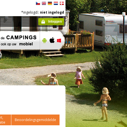
*ingelogd::
niet ingelogd
Inloggen
t,
Beoordelingsgemiddelde
atie