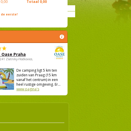
0,00
Totaal
0,00
de eerste!
 Oase Praha
5241 Zlatníky-Hodkovice,
De camping ligt 5 km ten
zuiden van Praag (15 km
vanaf het centrum) in een
heel rustige omgeving. Er...
www pagina's