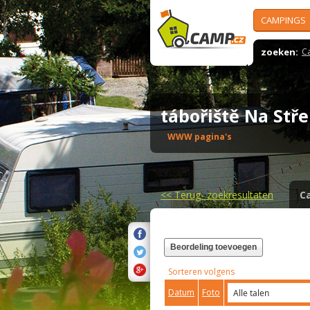
CAMPINGS
zoeken:
C
tábořiště Na Stř
WWW pagina's
<<
Terug- zoekresultaten
C
Beordeling toevoegen
Sorteren volgens
Datum
Foto