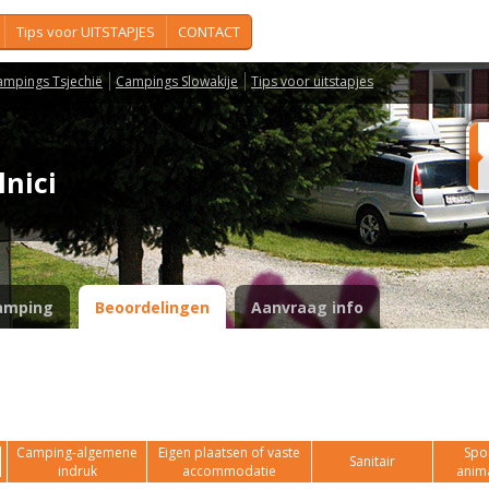
Tips voor UITSTAPJES
CONTACT
ampings Tsjechië
Campings Slowakije
Tips voor uitstapjes
elnici
amping
Beoordelingen
Aanvraag info
Camping-algemene
Eigen plaatsen of vaste
Spor
Sanitair
indruk
accommodatie
anim