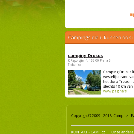
Bi
Campings die u kunnen ook 
camping Drusus
K Reporyjim 4, 155 00 Praha 5 -
Trebonice
Camping Drusus li
westelijke rand va
het dorp Trebonic
slechts 10 km van 
www pagina's
Copyright© 2009 - 2018 Camp.cz - P
KONTAKT - CAMP.cz
Onze andere 