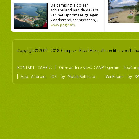
De camping is op een
schiereiland aan de oevers
van het Lipnomeer gelegen.
Zandstrand, tennisbanen, ...
www pagina's
Copyright© 2009 - 2018 Camp.cz - Pavel Hess, alle rechten voorbeh
KONTAKT - CAMP.cz
Onze andere sites:
CAMP Tsjechië
TopCam
App:
Android
iOS
by
MobileSoft s.r.o
WinPhone
by
XP