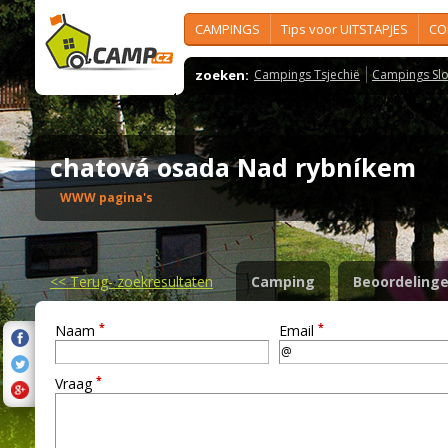
CAMPINGS
Tips voor UITSTAPJES
CO
zoeken:
Campings Tsjechië
Campings Slo
chatová osada Nad rybníkem
WWW pagina's
<<
Terug- zoekresultaten
Camping
Beoordeling
*
*
Naam
Email
*
Vraag