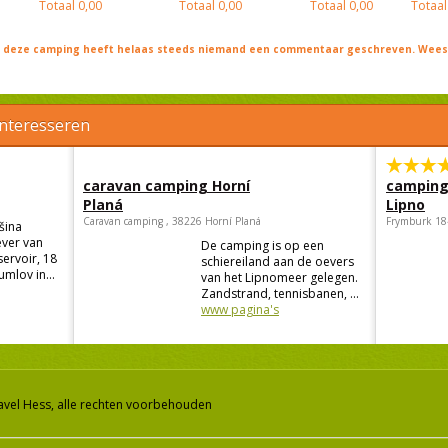
Totaal
0,00
Totaal
0,00
Totaal
0,00
Totaal
j deze camping heeft helaas steeds niemand een commentaar geschreven. Wees 
interesseren
caravan camping Horní
camping
Planá
Lipno
Caravan camping , 38226 Horní Planá
Frymburk 18
šina
ever van
De camping is op een
ervoir, 18
schiereiland aan de oevers
mlov in...
van het Lipnomeer gelegen.
Zandstrand, tennisbanen, ...
www pagina's
avel Hess, alle rechten voorbehouden