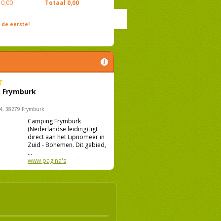
0,00
Totaal
0,00
de eerste!
 Frymburk
4, 38279 Frymburk
Camping Frymburk
(Nederlandse leiding) ligt
direct aan het Lipnomeer in
Zuid - Bohemen. Dit gebied,
...
www pagina's