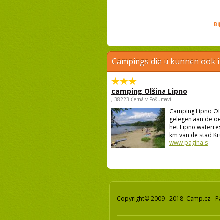
Bi
Campings die u kunnen ook 
camping Olšina Lipno
, 38223 Černá v Pošumaví
Camping Lipno Ol
gelegen aan de o
het Lipno waterres
km van de stad Kru
www pagina's
Copyright© 2009 - 2018 Camp.cz - P