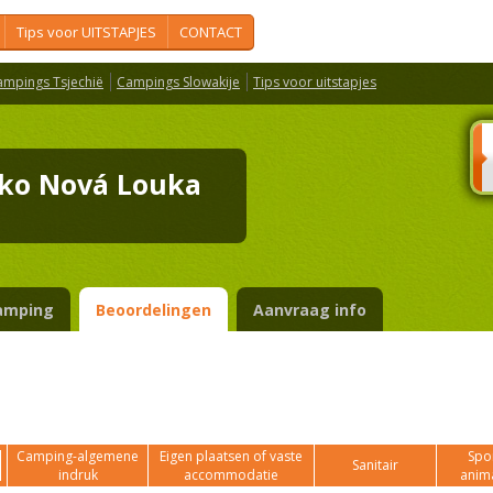
Tips voor UITSTAPJES
CONTACT
ampings Tsjechië
Campings Slowakije
Tips voor uitstapjes
isko Nová Louka
amping
Beoordelingen
Aanvraag info
Camping-algemene
Eigen plaatsen of vaste
Spor
Sanitair
indruk
accommodatie
anim