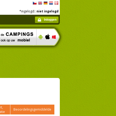
*ingelogd::
niet ingelogd
Inloggen
t,
Beoordelingsgemiddelde
atie