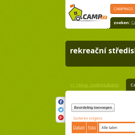
CAMPINGS
zoeken:
C
rekreační střed
<<
Terug- zoekresultaten
C
Beordeling toevoegen
Sorteren volgens
Datum
Foto