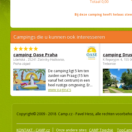
Totaal
0,00
Bij deze camping heeft helaas st
Campings die u kunnen ook interesseren
camping Oase Praha
camping Dru
Libeňská , 25241 Zlatníky-Hodkovice,
K Reporyjim 4, 155 0
Praha-západ
Trebonice
De camping ligt 5 km ten
zuiden van Praag (15 km
vanaf het centrum) in een
heel rustige omgeving. Er...
www pagina's
Copyright© 2009 - 2018 Camp.cz - Pavel Hess, alle rechten voorbeh
KONTAKT - CAMP.cz
Onze andere sites:
CAMP Tsjechië
TopCam