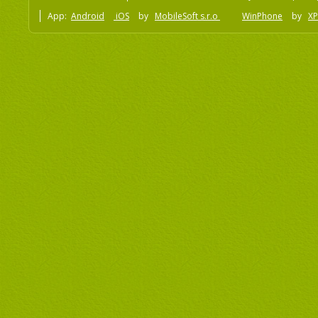
App:
Android
iOS
by
MobileSoft s.r.o
WinPhone
by
XP