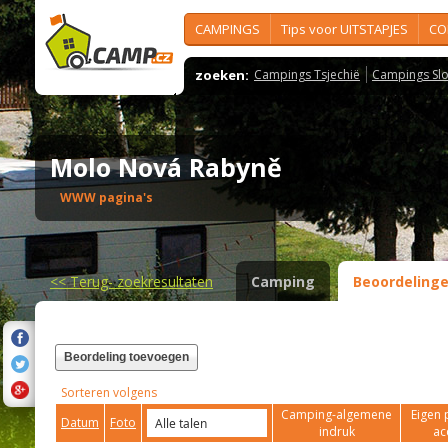
CAMPINGS
Tips voor UITSTAPJES
CO
zoeken:
Campings Tsjechië
Campings Slo
Molo Nová Rabyně
WWW pagina's
<<
Terug- zoekresultaten
Camping
Beoordeling
Beordeling toevoegen
Sorteren volgens
Camping-algemene
Eigen 
Datum
Foto
indruk
ac