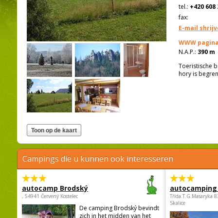
tel.:
+420 608 
fax:
E-mail shrij
WWW pagina
N.A.P.:
390 m
Toeristische b
hory is begre
Campings die u kunnen ook interesseren
autocamp Brodský
autocamping
, 54941 Červený Kostelec
Třída.T.G.Masaryka 
Skalice
De camping Brodský bevindt
zich in het midden van het