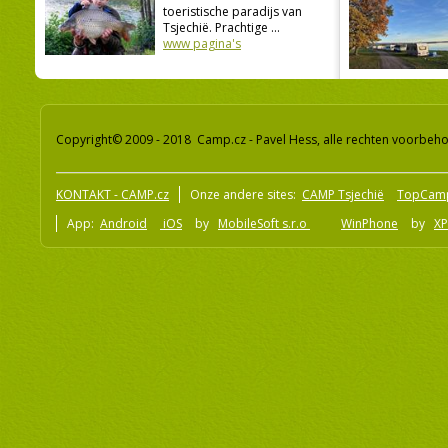
toeristische paradijs van
Tsjechië. Prachtige ...
www pagina's
Copyright© 2009 - 2018 Camp.cz - Pavel Hess, alle rechten voorbeh
KONTAKT - CAMP.cz
Onze andere sites:
CAMP Tsjechië
TopCam
App:
Android
iOS
by
MobileSoft s.r.o
WinPhone
by
XP