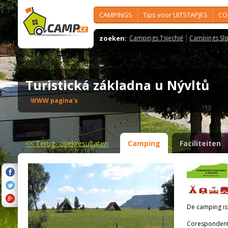
CAMPINGS
Tips voor UITSTAPJES
CO
zoeken:
Campings Tsjechië
Campings Slo
Turistická základna u Nývltů
WWW pagina's
<<
Terug- zoekresultaten
Camping
Faciliteiten
De camping i
Corespondenti