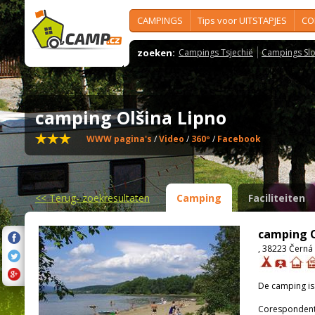
CAMPINGS
Tips voor UITSTAPJES
CO
zoeken:
Campings Tsjechië
Campings Slo
camping Olšina Lipno
WWW pagina's
/
Video
/
360º
/
Facebook
<<
Terug- zoekresultaten
Camping
Faciliteiten
camping O
, 38223 Černá
De camping i
Corespondenti