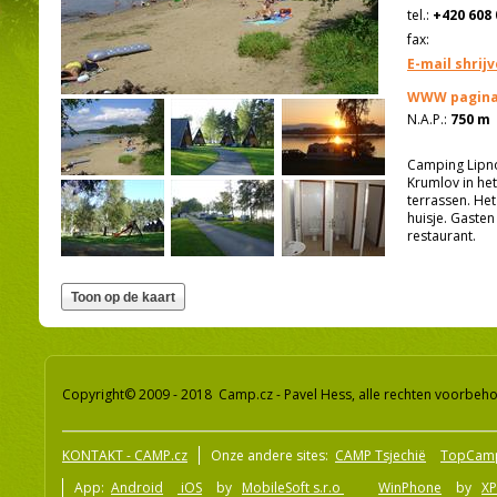
tel.:
+420 608 
fax:
E-mail shrij
WWW pagina
N.A.P.:
750 m
Camping Lipno
Krumlov in he
terrassen. He
huisje. Gaste
restaurant.
Copyright© 2009 - 2018 Camp.cz - Pavel Hess, alle rechten voorbeh
KONTAKT - CAMP.cz
Onze andere sites:
CAMP Tsjechië
TopCam
App:
Android
iOS
by
MobileSoft s.r.o
WinPhone
by
XP