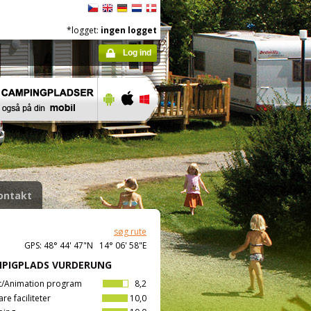
*logget:
ingen logget
Log ind
ontakt
søg rute
GPS: 48° 44' 47"N 14° 06' 58"E
PIGPLADS VURDERUNG
t/Animation program
8,2
are faciliteter
10,0