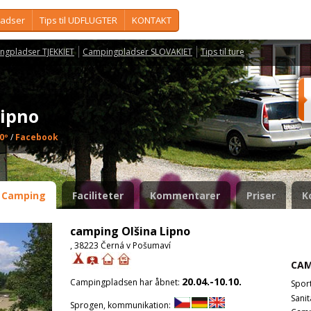
ladser
Tips til UDFLUGTER
KONTAKT
ngpladser TJEKKIET
Campingpladser SLOVAKIET
Tips til ture
Lipno
0º
/
Facebook
Camping
Faciliteter
Kommentarer
Priser
K
camping Olšina Lipno
, 38223 Černá v Pošumaví
CAM
20.04.-10.10.
Campingpladsen har åbnet:
Spor
Sanit
Sprogen, kommunikation: