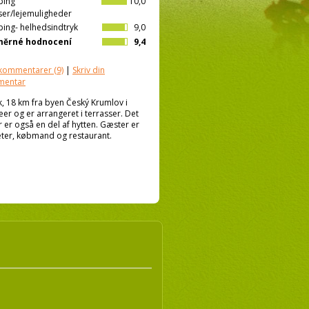
ping
10,0
ser/lejemuligheder
ing- helhedsindtryk
9,0
měrné hodnocení
9,4
kommentarer
(9)
|
Skriv din
mentar
, 18 km fra byen Český Krumlov i
r og er arrangeret i terrasser. Det
 er også en del af hytten. Gæster er
teter, købmand og restaurant.