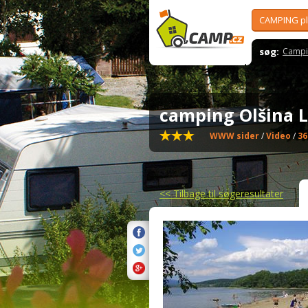
CAMPING p
søg:
Campi
camping Olšina 
WWW sider
/
Video
/
36
<<
Tilbage til søgeresultater