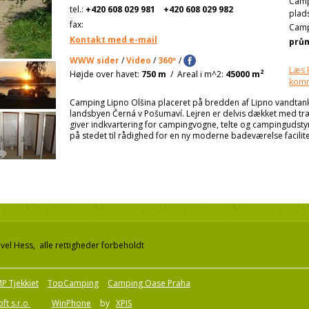
Cam
tel.:
+420 608 029 981
+420 608 029 982
plad
fax:
Camp
Kontakt med e-mail
prů
WWW sider
/
Video
/
360º
/
Læs 
2
Højde over havet:
750 m
/
Areal i m^2:
45000 m
kom
Camping Lipno Olšina placeret på bredden af Lipno vandtank
landsbyen Černá v Pošumaví. Lejren er delvis dækket med træe
giver indkvartering for campingvogne, telte og campingudstyr
på stedet til rådighed for en ny moderne badeværelse facili
el Hess, alle rettigheder forbeholdt
P Tjekkiet
TopCamping
Camping Oase Praha
ft s.r.o
WinPhone
by
XPIS