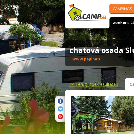
CAMPINGS
zoeken:
C
chatová osada S
WWW pagina's
<<
Terug- zoekresultaten
C