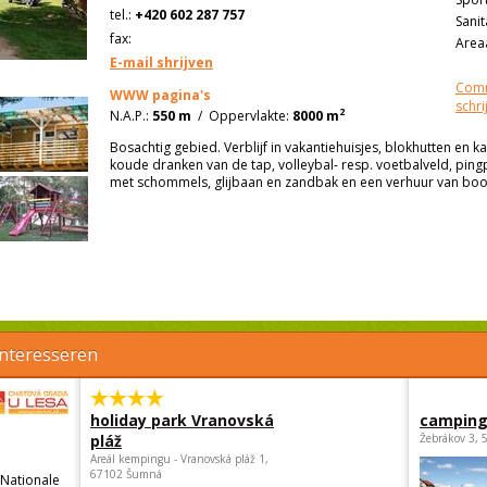
tel.:
+420 602 287 757
Sanit
fax:
Areaa
E-mail shrijven
Comm
WWW pagina's
schri
2
N.A.P.:
550 m
/
Oppervlakte:
8000 m
Bosachtig gebied. Verblijf in vakantiehuisjes, blokhutten en 
koude dranken van de tap, volleybal- resp. voetbalveld, pingp
met schommels, glijbaan en zandbak en een verhuur van boot
interesseren
holiday park Vranovská
camping
pláž
Žebrákov 3, 
Areál kempingu - Vranovská pláž 1,
67102 Šumná
 Nationale