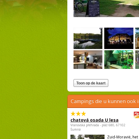
Campings die u kunnen ook 
chatová osada U lesa
Vranovská přehrada - pláž 680, 67102
Šumná
Zuid-Moravië, het