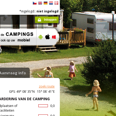
*ingelogd::
niet ingelogd
Inloggen
Aanvraag info
zoek route
GPS: 49° 08' 35"N 15° 08' 41"E
RDERING VAN DE CAMPING
dplaatsen of
0,0
aciliteiten
t/animatie
0,0