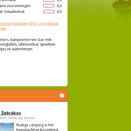
aire voorzieningen
0,0
l- totaalindruk
0,0
entare bekijken
(0)
|
Commentaar
jven
kamers. Kampeerterrein: bar met
ongtafels, tafelvoetbal, speeltuin
jes en waterfietsen.
 Žebrákov
58291 Světlá nad Sázavou
Rustige camping in het
heuvelachtige bosgebied