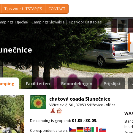
Tips voor UITSTAPJES
CONTACT
ampings Tsjechië
Campings Slowakije
Tips voor uitstapjes
lunečnice
amping
Faciliteiten
Beoordelingen
Prijslijst
chatová osada Slunečnice
Vlčice ev. č. 50 , 37853 Střížovice - Vlčice
WAA
01.05.-30.09.
De camping is geopend:
Stan
huurf
Corespondentie talen:
Spor