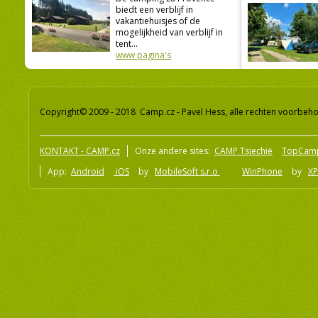
biedt een verblijf in
vakantiehuisjes of de
mogelijkheid van verblijf in
tent...
www pagina's
Copyright© 2009 - 2018 Camp.cz - Pavel Hess, alle rechten voorbeh
KONTAKT - CAMP.cz
Onze andere sites:
CAMP Tsjechië
TopCam
App:
Android
iOS
by
MobileSoft s.r.o
WinPhone
by
XP