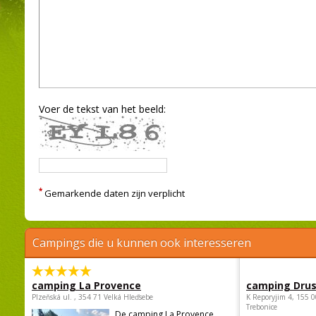
Voer de tekst van het beeld:
*
Gemarkende daten zijn verplicht
Campings die u kunnen ook interesseren
camping La Provence
camping Dru
Plzeňská ul. , 354 71 Velká Hleďsebe
K Reporyjim 4, 155 0
Trebonice
De camping La Provence