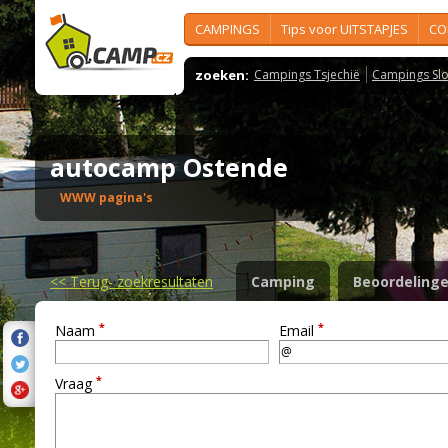
CAMPINGS
Tips voor UITSTAPJES
CO
zoeken:
Campings Tsjechië
Campings Slo
autocamp Ostende
WWW pagina's
<<
Terug- zoekresultaten
Camping
Beoordeling
*
*
Naam
Email
*
Vraag