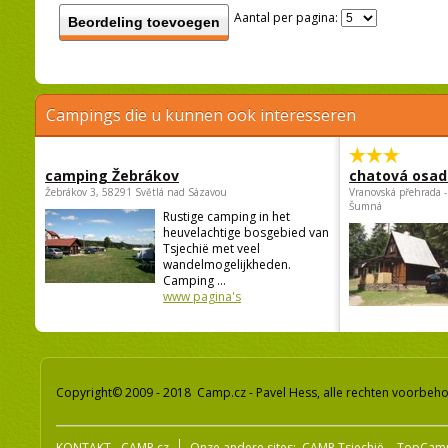
Aantal per pagina:
Beordeling toevoegen
Campings die u kunnen ook interesseren
camping Žebrákov
chatová osad
Žebrákov 3, 58291 Světlá nad Sázavou
Vranovská přehrada -
Šumná
Rustige camping in het
heuvelachtige bosgebied van
Tsjechië met veel
wandelmogelijkheden.
Camping ...
www pagina's
Copyright© 2009 - 2018 Camp.cz - Pavel Hess, alle rechten voorbeh
KONTAKT - CAMP.cz
Onze andere sites:
CAMP Tsjechië
TopCam