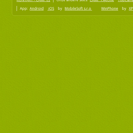
App:
Android
iOS
by
MobileSoft s.r.o
WinPhone
by
XP