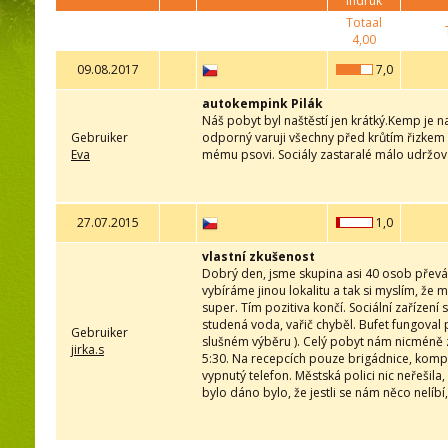
indruk
Totaal
4,00
09.08.2017
7,0
autokempink Pilák
Náš pobyt byl naštěstí jen krátký.Kemp je 
Gebruiker
odporný varuji všechny před krůtím řizkem 
Eva
mému psovi. Sociály zastaralé málo udržov
27.07.2015
1,0
vlastní zkušenost
Dobrý den, jsme skupina asi 40 osob převáž
vybíráme jinou lokalitu a tak si myslím, ž
super. Tím pozitiva končí. Sociální zařízen
studená voda, vařič chyběl. Bufet fungoval 
Gebruiker
slušném výběru ). Celý pobyt nám nicméně zk
jirka.s
5:30. Na recepcích pouze brigádnice, komp
vypnutý telefon. Městská polici nic neřešil
bylo dáno bylo, že jestli se nám něco nelíb