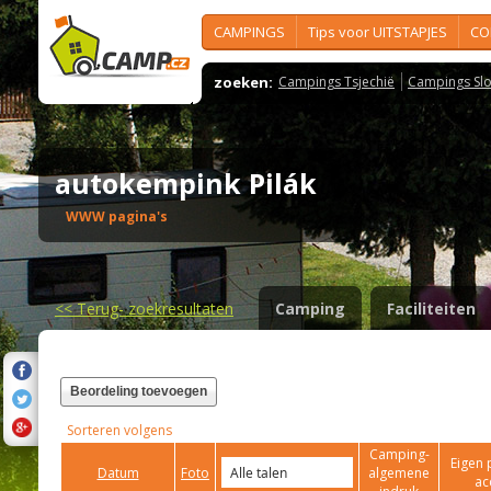
CAMPINGS
Tips voor UITSTAPJES
CO
zoeken:
Campings Tsjechië
Campings Slo
autokempink Pilák
WWW pagina's
<<
Terug- zoekresultaten
Camping
Faciliteiten
Beordeling toevoegen
Sorteren volgens
Camping-
Eigen 
Datum
Foto
algemene
ac